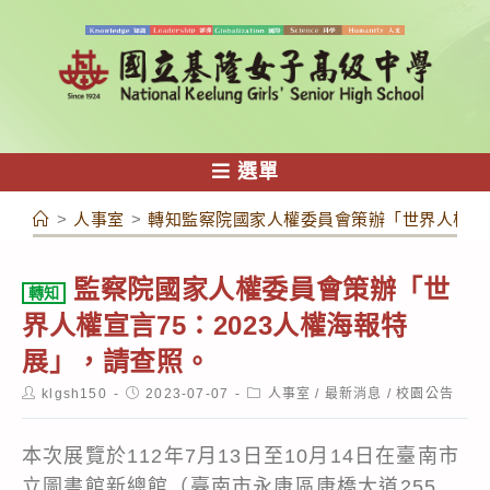
跳
轉
至
主
要
內
選單
容
>
人事室
>
轉知監察院國家人權委員會策辦「世界人權宣言
監察院國家人權委員會策辦「世
轉知
界人權宣言75：2023人權海報特
展」，請查照。
Post
Post
Post
klgsh150
2023-07-07
人事室
/
最新消息
/
校園公告
author:
published:
category:
本次展覽於112年7月13日至10月14日在臺南市
立圖書館新總館（臺南市永康區康橋大道255