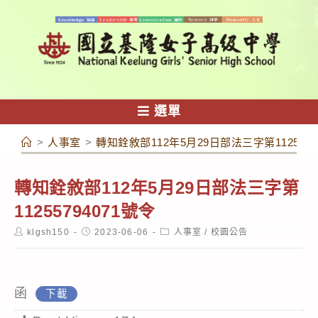
跳
轉
至
主
要
內
選單
容
>
人事室
>
轉知銓敘部112年5月29日部法三字第1125579
轉知
銓敘部112年5月29日部法三字第
11255794071號令
Post
Post
Post
klgsh150
2023-06-06
人事室
/
校園公告
author:
published:
category:
函
下載