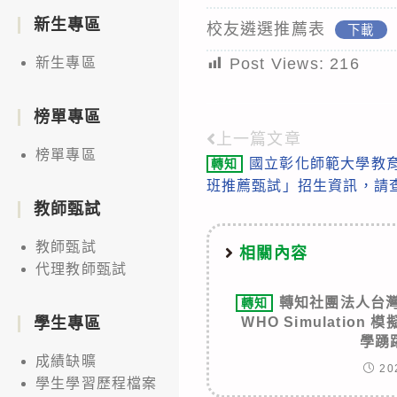
新生專區
校友遴選推薦表
下載
Post Views:
216
新生專區
榜單專區
上一篇文章
Read
榜單專區
國立彰化師範大學教育
轉知
more
班推薦甄試」招生資訊，請
articles
教師甄試
教師甄試
相關內容
代理教師甄試
轉知社團法人台灣
轉知
WHO Simulatio
學生專區
學踴
成績缺曠
20
學生學習歷程檔案