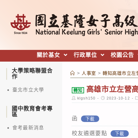
跳
轉
至
主
要
內
關於基女
行政單位
校園公告
容
大學策略聯盟合
>
人事室
>
轉知高雄市立左
作
高雄市立左營高
臺北市立大學
轉知
Post
Post
P
klgsh150
2023-10-12
author:
published:
c
國中教育會考專
區
函
下載
會考最新消息
校友遴選要點
下載