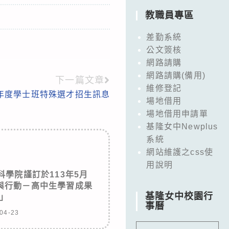
教職員專區
差勤系統
公文簽核
網路請購
網路請購(備用)
下一篇文章
維修登記
學年度學士班特殊選才招生訊息
場地借用
場地借用申請單
基隆女中Newplus
系統
網站維護之css使
用說明
學院謹訂於113年5月
與行動－高中生學習成果
基隆女中校園行
」
事曆
04-23