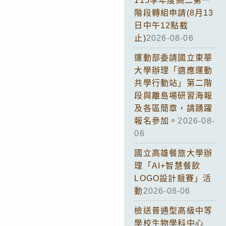
115學年度高二第一
階段轉組申請(8月13
日中午12點截
止)
2026-08-06
運動部委請國立東華
大學辦理「適應運動
共學行動站」第二階
段與離島場研習海報
及各區簡章，請踴躍
報名參加。
2026-08-
06
國立高雄餐旅大學辦
理「AI+智慧餐飲
LOGO設計競賽」活
動
2026-08-06
檢送普通型高級中等
學校生物學科中心