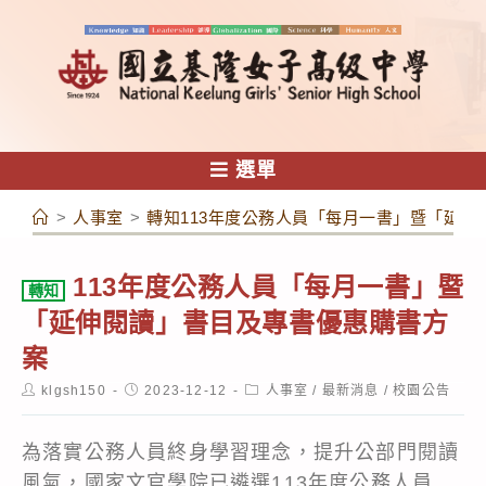
跳
轉
至
主
要
內
選單
容
>
人事室
>
轉知113年度公務人員「每月一書」暨「延伸
113年度公務人員「每月一書」暨
轉知
「延伸閱讀」書目及專書優惠購書方
案
Post
Post
Post
klgsh150
2023-12-12
人事室
/
最新消息
/
校園公告
author:
published:
category:
為落實公務人員終身學習理念，提升公部門閱讀
風氣，國家文官學院已遴選113年度公務人員