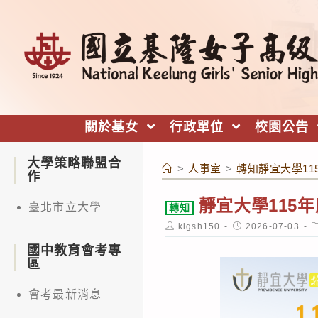
跳
轉
至
主
要
內
關於基女
行政單位
校園公告
容
大學策略聯盟合
>
人事室
>
轉知靜宜大學1
作
靜宜大學115
臺北市立大學
轉知
Post
Post
P
klgsh150
2026-07-03
author:
published:
c
國中教育會考專
區
會考最新消息