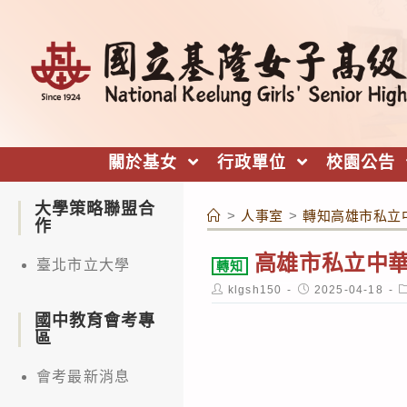
跳
轉
至
主
要
內
關於基女
行政單位
校園公告
容
大學策略聯盟合
>
人事室
>
轉知高雄市私立
作
高雄市私立中
臺北市立大學
轉知
Post
Post
P
klgsh150
2025-04-18
author:
published:
c
國中教育會考專
區
會考最新消息