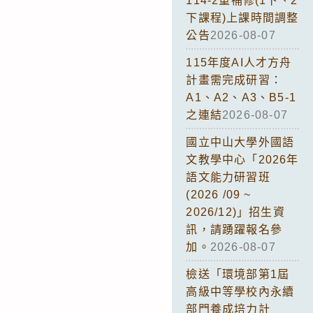
114-2重補修(1下、2
下課程)上課時間調整
公告
2026-08-07
115年度AI人才方舟
計畫需完成研習：
A1、A2、A3、B5-1
之連結
2026-08-07
國立中山大學外國語
文教學中心「2026年
語文能力研習班
(2026 /09 ~
2026/12)」招生資
訊，請踴躍報名參
加。
2026-08-07
檢送「環境部第1屆
高級中等學校內永續
部門養成培力計