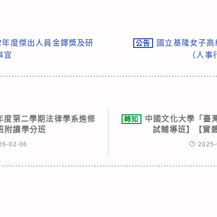
2年度傑出人員金鐸獎及研
國立基隆女子高
公告
事宜
（人事
學年度第二學期法律學系進修
中國文化大學「臺
轉知
班附讀學分班
試輔導班】【實體
26-02-06
2025-