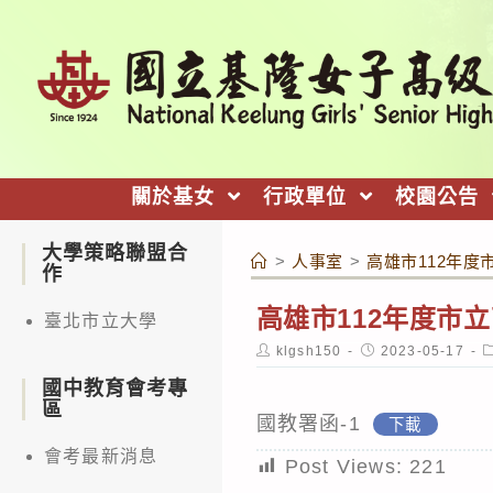
跳
轉
至
主
要
內
關於基女
行政單位
校園公告
容
大學策略聯盟合
>
人事室
>
高雄市112年
作
高雄市112年度市
臺北市立大學
Post
Post
P
klgsh150
2023-05-17
author:
published:
c
國中教育會考專
區
國教署函-1
下載
會考最新消息
Post Views:
221