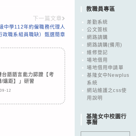
教職員專區
下一篇文章
差勤系統
級中學112年約僱職務代理人
公文簽核
行政職系組員職缺）甄選簡章
網路請購
網路請購(備用)
維修登記
場地借用
場地借用申請單
灣台語語言能力認證【考
基隆女中Newplus
/遠距】」研習
系統
網站維護之css使
09-12
用說明
基隆女中校園行
事曆