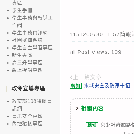
專區
學生手冊
學生事務與轉導工
作網
學生事務資訊網
1151200730_1_52
社團選填系統
學生自主學習專區
Post Views:
109
新生專區
高三升學專區
線上授課專區
上一篇文章
Read
水域安全及防溺十招
轉知
more
政令宣導專區
articles
教育部108課綱資
相關內容
訊網
資訊安全專區
內控稽核專區
兒少社群網路
轉知