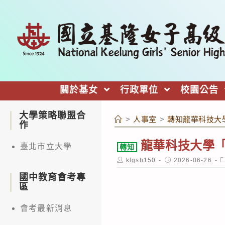
跳
轉
至
主
要
內
關於基女
行政單位
校園公告
容
大學策略聯盟合
>
人事室
>
轉知龍華科技大
作
龍華科技大學「
臺北市立大學
轉知
Post
Post
P
klgsh150
2026-06-26
author:
published:
c
國中教育會考專
區
會考最新消息