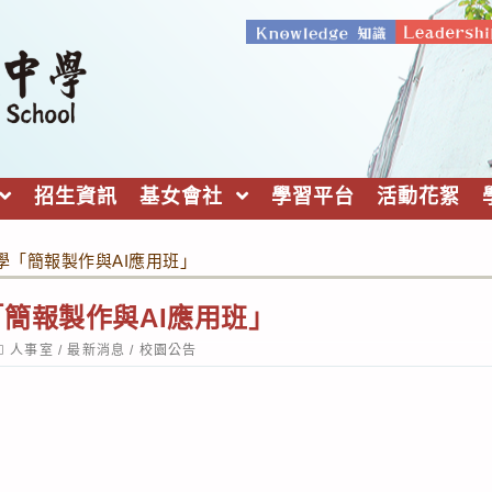
招生資訊
基女會社
學習平台
活動花絮
學「簡報製作與AI應用班」
簡報製作與AI應用班」
ost
人事室
/
最新消息
/
校園公告
ategory: