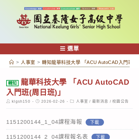
跳
轉
至
主
要
內
選單
容
>
人事室
>
轉知龍華科技大學 「ACU AutoCAD入門班(
龍華科技大學 「ACU AutoCAD
轉知
入門班(周日班)」
Post
Post
Post
klgsh150
2026-02-26
人事室
/
最新消息
/
校園公告
author:
published:
category:
1151200144_1_04課程海報
下載
1151200144_2_04課程報名表
下載