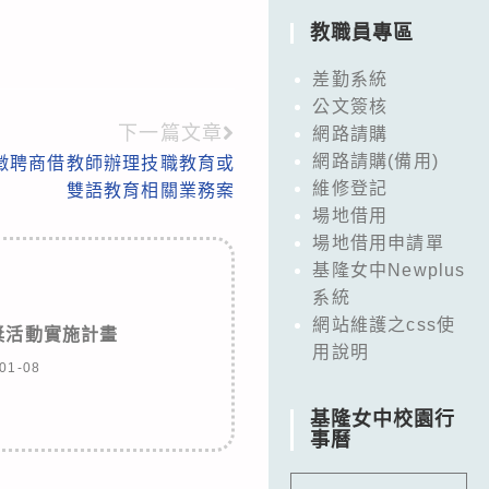
教職員專區
差勤系統
公文簽核
下一篇文章
網路請購
網路請購(備用)
度徵聘商借教師辦理技職教育或
維修登記
雙語教育相關業務案
場地借用
場地借用申請單
基隆女中Newplus
系統
網站維護之css使
獎活動實施計畫
用說明
01-08
基隆女中校園行
事曆