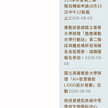
115學年度高二第一
階段轉組申請(8月13
日中午12點截
止)
2026-08-06
運動部委請國立東華
大學辦理「適應運動
共學行動站」第二階
段與離島場研習海報
及各區簡章，請踴躍
報名參加。
2026-08-
06
國立高雄餐旅大學辦
理「AI+智慧餐飲
LOGO設計競賽」活
動
2026-08-06
檢送普通型高級中等
學校生物學科中心