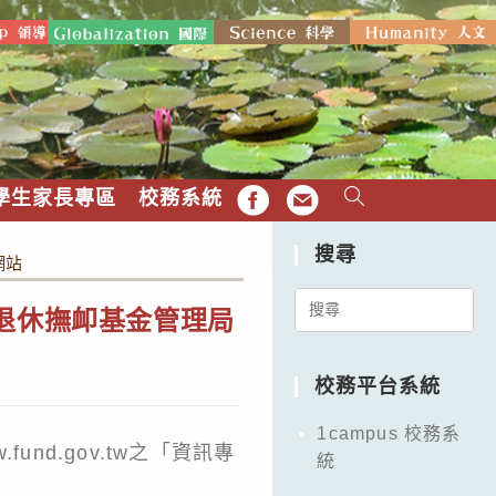
學生家長專區
校務系統
FB
EMAIL
搜尋
網站
Search
退休撫卹基金管理局
for:
校務平台系統
1campus 校務系
und.gov.tw之「資訊專
統