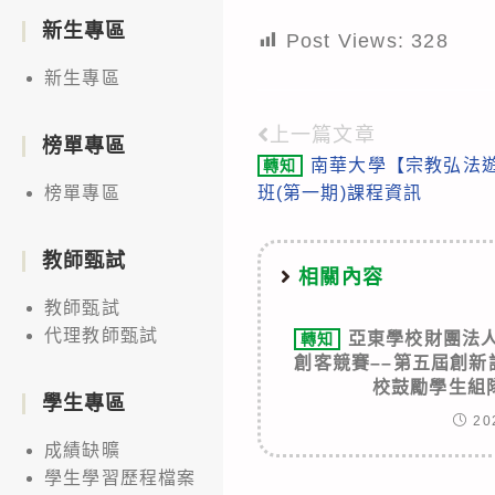
新生專區
Post Views:
328
新生專區
上一篇文章
Read
榜單專區
南華大學【宗教弘法
轉知
more
班(第一期)課程資訊
榜單專區
articles
教師甄試
相關內容
教師甄試
代理教師甄試
亞東學校財團法人
轉知
創客競賽––第五屆創
校鼓勵學生組
學生專區
20
成績缺曠
學生學習歷程檔案