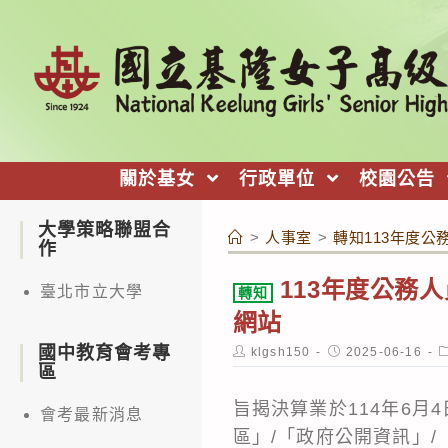
跳
轉
至
主
要
內
關於基女
行政單位
校園公告
容
大學策略聯盟合
>
人事室
>
轉知113年度
作
113年度公務
臺北市立大學
轉知
網站
國中教育會考專
Post
Post
P
klgsh150
2025-06-16
author:
published:
c
區
旨揭決算業於114年6月4日
會考最新消息
區」/「政府公開資訊」