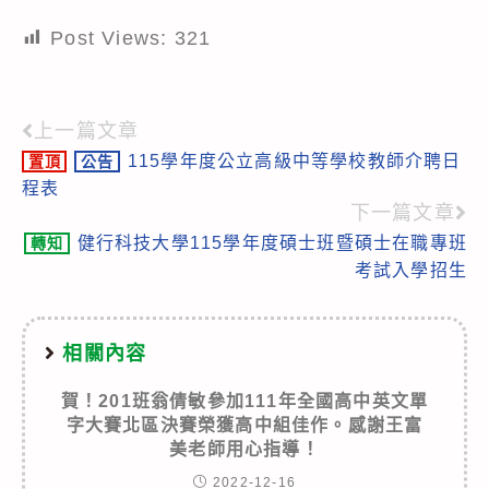
Post Views:
321
上一篇文章
Read
115學年度公立高級中等學校教師介聘日
置頂
公告
more
程表
articles
下一篇文章
健行科技大學115學年度碩士班暨碩士在職專班
轉知
考試入學招生
相關內容
賀！201班翁倩敏參加111年全國高中英文單
字大賽北區決賽榮獲高中組佳作。感謝王富
美老師用心指導！
2022-12-16