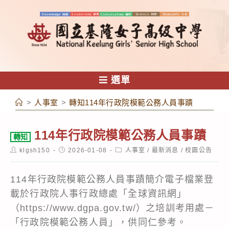
跳
轉
至
主
要
內
選單
容
>
人事室
>
轉知114年行政院模範公務人員事蹟
114年行政院模範公務人員事蹟
轉知
Post
Post
Post
klgsh150
2026-01-08
人事室
/
最新消息
/
校園公告
author:
published:
category:
114年行政院模範公務人員事蹟簡介電子檔業登
載於行政院人事行政總處「全球資訊網」
（https://www.dgpa.gov.tw/）之培訓考用處－
「行政院模範公務人員」，供同仁參考。