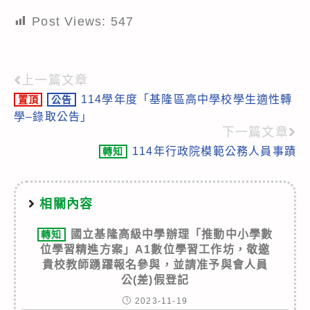
Post Views:
547
上一篇文章
Read
114學年度「基隆區高中學校學生適性轉
置頂
公告
more
學–錄取公告」
articles
下一篇文章
114年行政院模範公務人員事蹟
轉知
相關內容
國立基隆高級中學辦理「推動中小學數
轉知
位學習精進方案」A1數位學習工作坊，敬邀
貴校教師踴躍報名參與，並請准予與會人員
公(差)假登記
2023-11-19