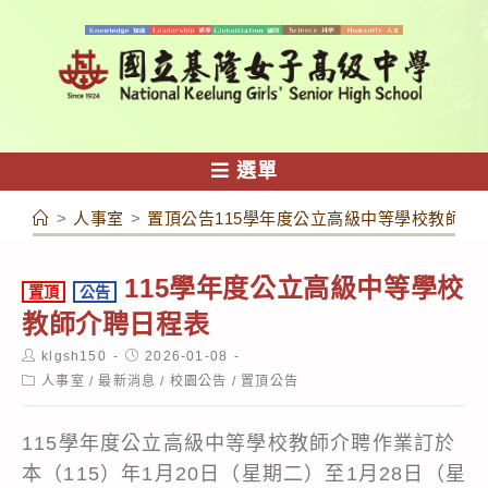
跳
轉
至
主
要
內
選單
容
>
人事室
>
置頂公告115學年度公立高級中等學校教師介
115學年度公立高級中等學校
置頂
公告
教師介聘日程表
Post
Post
klgsh150
2026-01-08
author:
published:
Post
人事室
/
最新消息
/
校園公告
/
置頂公告
category:
115學年度公立高級中等學校教師介聘作業訂於
本（115）年1月20日（星期二）至1月28日（星