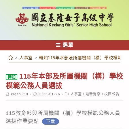
跳
轉
至
主
要
內
選單
容
>
人事室
>
轉知115年本部及所屬機關（構）學校模範公
115年本部及所屬機關（構）學校
轉知
模範公務人員選拔
Post
Post
Post
klgsh150
2026-01-26
人事室
/
最新消息
/
校園公告
author:
published:
category:
115教育部與所屬機關（構）學校模範公務人員
選拔作業要點
下載