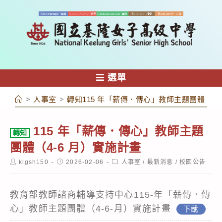
跳
轉
至
主
要
內
選單
容
>
人事室
>
轉知115 年「薪傳．傳心」教師主題團體（4-
115 年「薪傳．傳心」教師主題
轉知
團體（4-6 月）實施計畫
Post
Post
Post
klgsh150
2026-02-06
人事室
/
最新消息
/
校園公告
author:
published:
category:
教育部教師諮商輔導支持中心115-年「薪傳．傳
心」教師主題團體（4-6-月）實施計畫
下載