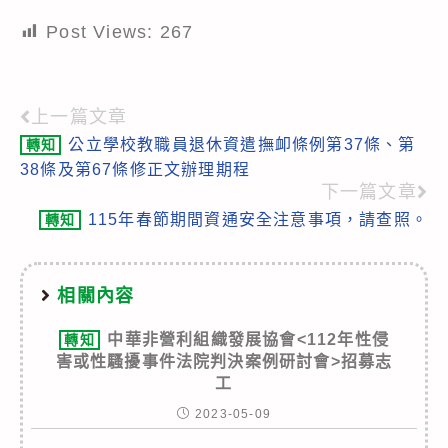
Post Views:
267
上一篇文章
Read
公立學校教職員退休資遣撫卹條例第37條、第
轉知
more
38條及第67條修正文辦理期程
articles
下一篇文章
115年春節期間資通安全注意事項，請查照。
轉知
相關內容
中華非營利組織發展協會<112年性侵
轉知
害或性騷擾事件法院判決案例研討會>招募志
工
2023-05-09