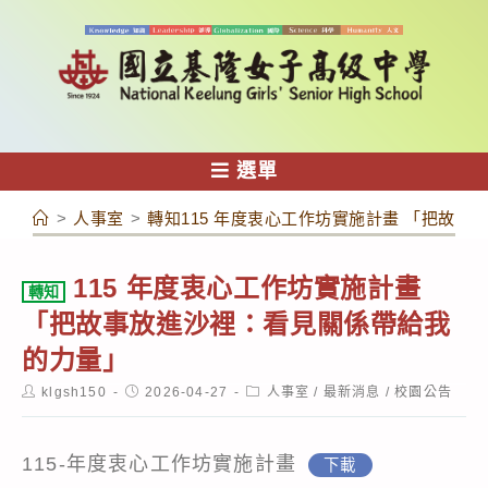
跳
轉
至
主
要
內
選單
容
>
人事室
>
轉知115 年度衷心工作坊實施計畫 「把故
115 年度衷心工作坊實施計畫
轉知
「把故事放進沙裡：看見關係帶給我
的力量」
Post
Post
Post
klgsh150
2026-04-27
人事室
/
最新消息
/
校園公告
author:
published:
category:
115-年度衷心工作坊實施計畫
下載