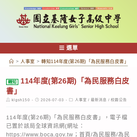
跳
轉
至
主
要
內
選單
容
>
人事室
>
轉知114年度(第26期)「為民服務白皮書」
114年度(第26期)「為民服務白皮
轉知
書」
Post
Post
Post
klgsh150
2026-07-03
人事室
/
最新消息
/
校園公告
author:
published:
category:
114年度(第26期)「為民服務白皮書」，電子檔
已置於該局全球資訊網(網址：
https://www.boca.gov.tw；首頁/為民服務/為民