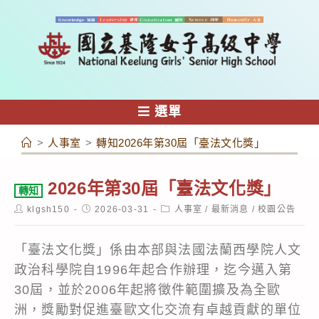
跳
轉
至
主
要
內
選單
容
>
人事室
>
轉知2026年第30屆「臺法文化獎」
2026年第30屆「臺法文化獎」
轉知
Post
Post
Post
klgsh150
2026-03-31
人事室
/
最新消息
/
校園公告
author:
published:
category:
「臺法文化獎」係由本部與法國法蘭西學院人文
政治科學院自1996年起合作辦理，迄今邁入第
30屆，並於2006年起將徵件範圍擴及為全歐
洲，獎勵對促進臺歐文化交流有卓越貢獻的單位