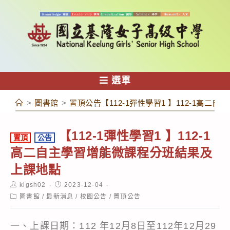
跳
轉
至
主
要
內
選單
容
>
圖書館
>
置頂公告【112-1彈性學習1 】112-1高
【112-1彈性學習1 】112-1
置頂
公告
高二自主學習增能微課程分班結果及
上課地點
Post
Post
klgsh02
2023-12-04
author:
published:
Post
圖書館
/
最新消息
/
校園公告
/
置頂公告
category:
一、上課日期：112 年12月8日至112年12月29