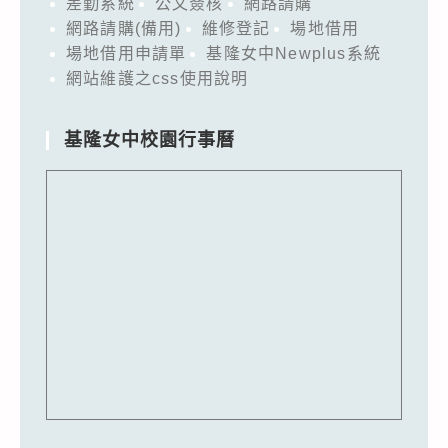
差勤系統
公文簽核
網路請購
網路請購(備用)
維修登記
場地借用
場地借用申請單
基隆女中Newplus系統
網站維護之css使用說明
基隆女中校園行事曆