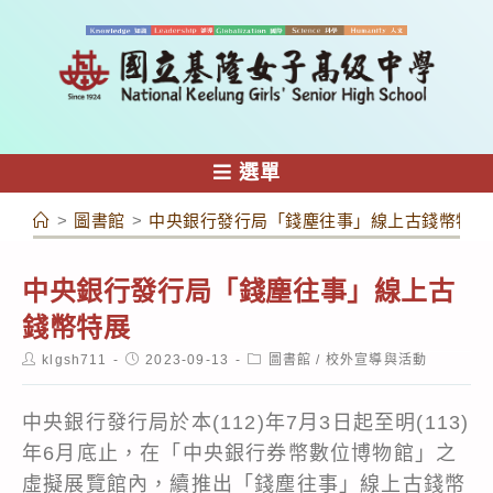
跳
轉
至
主
要
內
選單
容
>
圖書館
>
中央銀行發行局「錢塵往事」線上古錢幣特展
中央銀行發行局「錢塵往事」線上古
錢幣特展
Post
Post
Post
klgsh711
2023-09-13
圖書館
/
校外宣導與活動
author:
published:
category:
中央銀行發行局於本(112)年7月3日起至明(113)
年6月底止，在「中央銀行券幣數位博物館」之
虛擬展覽館內，續推出「錢塵往事」線上古錢幣