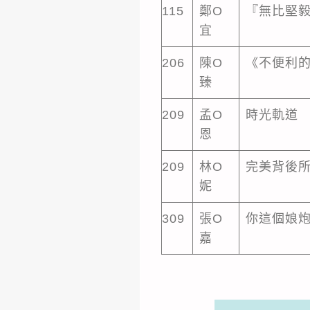
115
鄭O
『無比堅
宜
206
陳O
《不便利
臻
209
孟O
時光軌道
恩
209
林O
完美背後
妮
309
張O
你這個娘
嘉