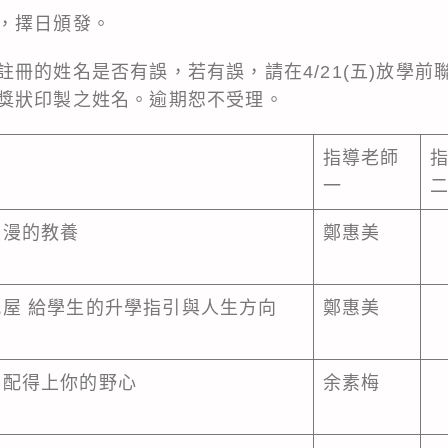
，擇日頒發。
冊的姓名是否有誤，若有誤，請在4/21(五)放學前
獎狀印製之姓名。逾期恕不受理。
指導老師
一
浪漫的教養
鄭惠美
屋 給學生的升學指引與人生方向
鄭惠美
要配得上你的野心
余素梅