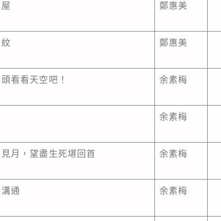
紙屋
鄭惠美
掌紋
鄭惠美
抬頭看看天空吧！
余素梅
余素梅
終見月，望盡生死堪回首
余素梅
的溝通
余素梅