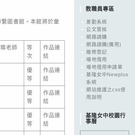
教職員專區
聯繫圖書館。本館將於彙
差勤系統
公文簽核
網路請購
網路請購(備用)
指導老師
等
作品連
維修登記
二
次
結
場地借用
場地借用申請單
優
作品連
基隆女中Newplus
等
結
系統
網站維護之css使
優
作品連
用說明
等
結
優
作品連
基隆女中校園行
事曆
等
結