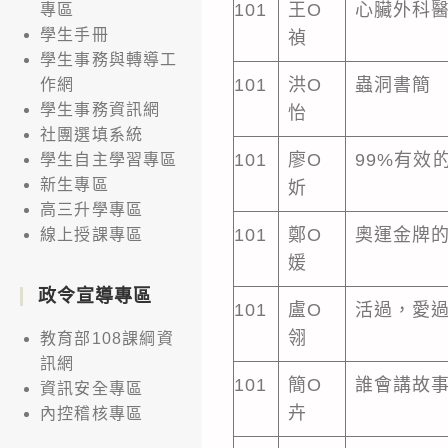
101
王O
心臟外科
專區
學生手冊
禎
學生事務與轉導工
101
洪O
蟲洞書簡
作網
學生事務資訊網
怡
社團選填系統
101
廖O
99%有效
學生自主學習專區
新生專區
妡
高三升學專區
101
鄭O
奧運金牌
線上授課專區
媛
政令宣導專區
101
盧O
活過，愛
翎
教育部108課綱資
訊網
101
簡O
誰會講故
資訊安全專區
卉
內控稽核專區