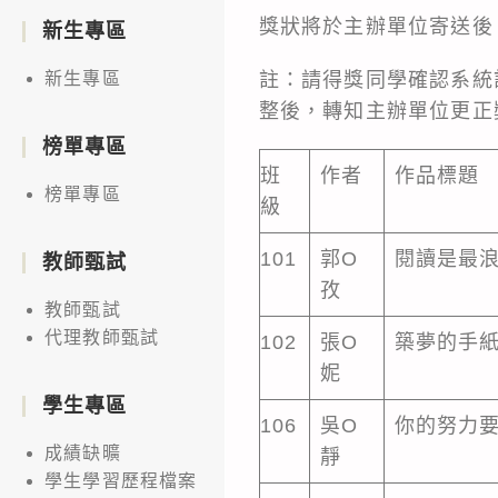
獎狀將於主辦單位寄送後
新生專區
註：請得獎同學確認系統註
新生專區
整後，轉知主辦單位更正
榜單專區
班
作者
作品標題
榜單專區
級
101
郭O
閱讀是最
教師甄試
孜
教師甄試
代理教師甄試
102
張O
築夢的手紙
妮
學生專區
106
吳O
你的努力
成績缺曠
靜
學生學習歷程檔案