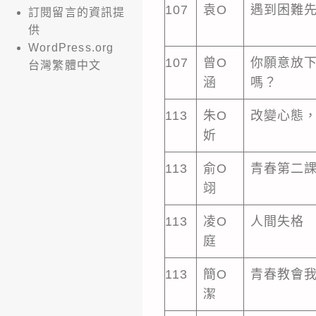
107
袁O
遇到困難先
訂閱留言的資訊提
供
WordPress.org
107
曾O
你願意放下
台灣繁體中文
涵
嗎？
113
朱O
改變心態
妡
113
俞O
青春第二
翊
113
凌O
人間失格
庭
113
簡O
青春教會
潔