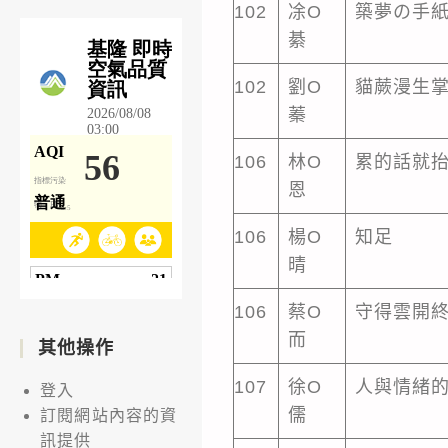
102
凃O
築夢の手
綦
102
劉O
貓蕨漫生
蓁
106
林O
累的話就
恩
106
楊O
知足
晴
106
蔡O
守得雲開
而
其他操作
107
徐O
人與情緒
登入
儒
訂閱網站內容的資
訊提供