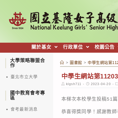
跳
轉
至
主
要
內
關於基女
行政單位
校園公告
容
大學策略聯盟合
>
圖書館
>
中學生網站第11
作
中學生網站第112
臺北市立大學
Post
Post
P
klgsh711
2023-04-20
author:
published:
c
國中教育會考專
區
本梯次本校學生投稿51篇
會考最新消息
恭喜得獎同學！感謝教師