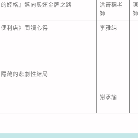
毅的婞格』邁向奧運金牌之路
洪菁穗老
師
的便利店》閱讀心得
李雅純
所隱藏的悲劇性結局
炮
謝承諭