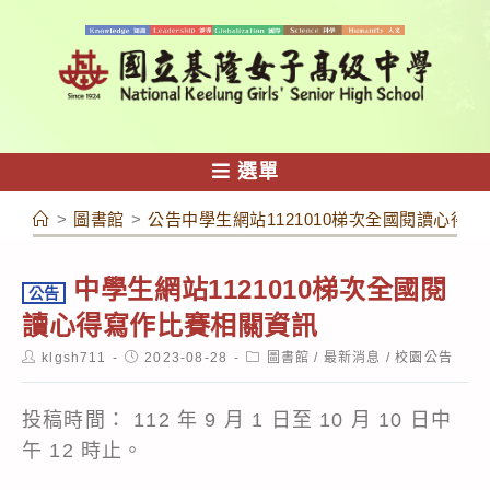
跳
轉
至
主
要
內
選單
容
>
圖書館
>
公告中學生網站1121010梯次全國閱讀心得
中學生網站1121010梯次全國閱
公告
讀心得寫作比賽相關資訊
Post
Post
Post
klgsh711
2023-08-28
圖書館
/
最新消息
/
校園公告
author:
published:
category:
投稿時間： 112 年 9 月 1 日至 10 月 10 日中
午 12 時止。