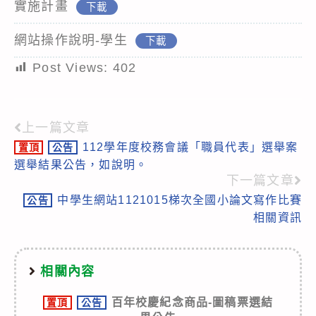
實施計畫
下載
網站操作說明-學生
下載
Post Views:
402
上一篇文章
Read
112學年度校務會議「職員代表」選舉案
置頂
公告
more
選舉結果公告，如說明。
articles
下一篇文章
中學生網站1121015梯次全國小論文寫作比賽
公告
相關資訊
相關內容
百年校慶紀念商品-圖稿票選結
置頂
公告