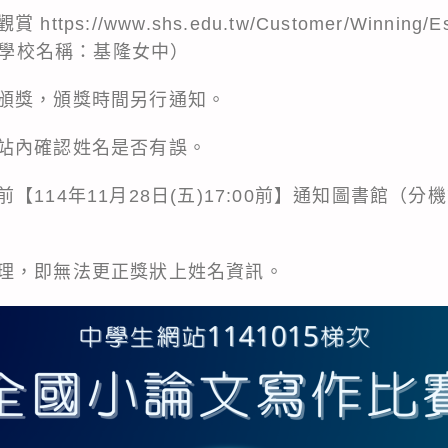
站觀賞
https://www.shs.edu.tw/Customer/Winning/E
隆、學校名稱：基隆女中）
頒獎，頒獎時間另行通知。
站內確認姓名是否有誤。
114年11月28日(五)17:00前】通知圖書館（分
理，即無法更正獎狀上姓名資訊。