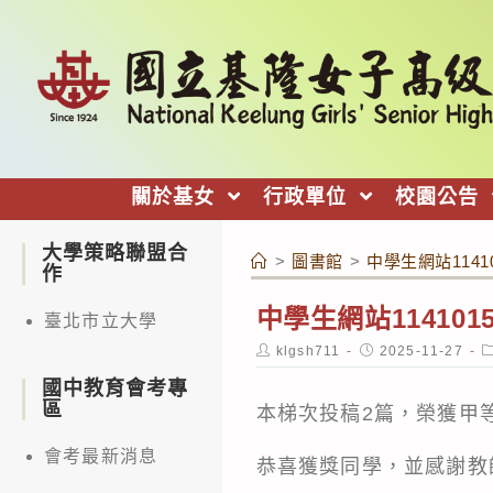
跳
轉
至
主
要
內
關於基女
行政單位
校園公告
容
大學策略聯盟合
>
圖書館
>
中學生網站114
作
中學生網站1141
臺北市立大學
Post
Post
P
klgsh711
2025-11-27
author:
published:
c
國中教育會考專
區
本梯次投稿2篇，榮獲甲等
會考最新消息
恭喜獲獎同學，並感謝教