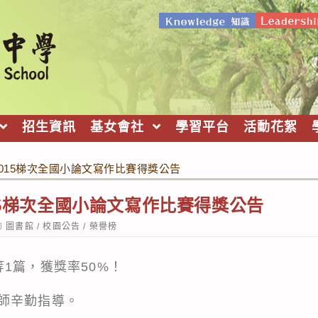
招生資訊
基女會社
學習平台
活動花絮
1015梯次全國小論文寫作比賽得獎公告
015梯次全國小論文寫作比賽得獎公告
ost
圖書館
/
校園公告
/
榮譽榜
ategory:
1篇，獲獎率50%！
師辛勤指導。