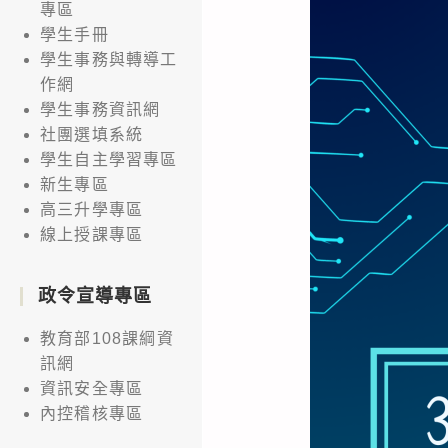
專區
學生手冊
學生事務與轉導工
作網
學生事務資訊網
社團選填系統
學生自主學習專區
新生專區
高三升學專區
線上授課專區
政令宣導專區
教育部108課綱資
訊網
資訊安全專區
內控稽核專區