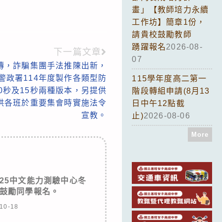
畫」【教師培力永續
工作坊】簡章1份，
請貴校鼓勵教師
踴躍報名
2026-08-
下一篇文章
07
傳，詐騙集團手法推陳出新，
警政署114年度製作各類型防
115學年度高二第一
0秒及15秒兩種版本，另提供
階段轉組申請(8月13
，供各班於重要集會時實施法令
日中午12點截
宣教。
止)
2026-08-06
More
25中文能力測驗中心冬
鼓勵同學報名。
10-18