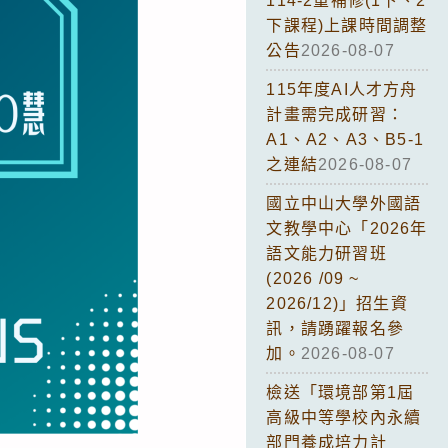
114-2重補修(1下、2
下課程)上課時間調整
公告
2026-08-07
115年度AI人才方舟
計畫需完成研習：
A1、A2、A3、B5-1
之連結
2026-08-07
國立中山大學外國語
文教學中心「2026年
語文能力研習班
(2026 /09 ~
2026/12)」招生資
訊，請踴躍報名參
加。
2026-08-07
檢送「環境部第1屆
高級中等學校內永續
部門養成培力計