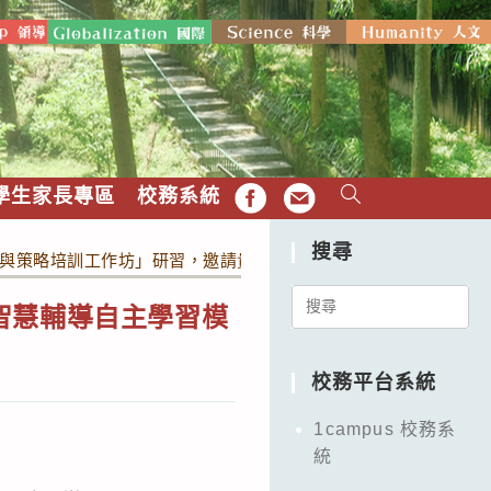
學生家長專區
校務系統
FB
EMAIL
搜尋
習模式與策略培訓工作坊」研習，邀請貴校老師參加，請參照。
Search
工智慧輔導自主學習模
for:
校務平台系統
1campus 校務系
統