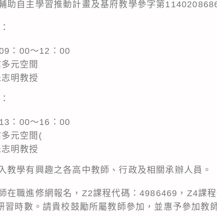
助自主學習推動計畫及基府教學參字第114020868
下：
9：00～12：00
館多元空間
朱志明教授
下：
3：00～16：00
多元空間(
朱志明教授
入教學有興趣之各高中教師、行政及相關承辦人員。
職進修網報名，Z2課程代碼：4986469，Z4課程代
時研習時數。請貴校鼓勵所屬教師參加，並惠予參加教