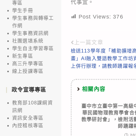
代事宜。
專區
學生手冊
Post Views:
376
學生事務與轉導工
作網
學生事務資訊網
社團選填系統
上一篇文章
Read
學生自主學習專區
檢送113學年度「補助擴增
more
新生專區
畫」AI融入雙語教學工作坊
articles
高三升學專區
上併行辦理，請教師踴躍報
線上授課專區
相關內容
政令宣導專區
教育部108課綱資
臺中市立臺中第一高級
訊網
華民國物理教育學會合作
資訊安全專區
教學研討會」，檢附活
內控稽核專區
師踴躍
20