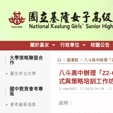
跳
轉
至
主
要
內
關於基女
行政單位
校園公告
容
大學策略聯盟合
>
圖書館
>
八斗高中辦理「Z
作
八斗高中辦理「Z2-
臺北市立大學
式與策略培訓工作
國中教育會考專
Post
Post
Po
klgsh02
2025-04-18
author:
published:
ca
區
說明：
會考最新消息