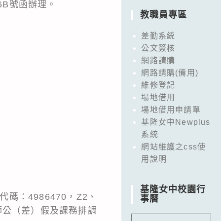
6B號函辦理。
教職員專區
差勤系統
公文簽核
網路請購
網路請購(備用)
維修登記
場地借用
場地借用申請單
基隆女中Newplus
系統
網站維護之css使
用說明
基隆女中校園行
碼：4986470，Z2、
事曆
師公（差）假及課務排調