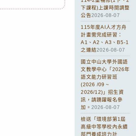
114-2重補修(1下、2
下課程)上課時間調整
公告
2026-08-07
115年度AI人才方舟
計畫需完成研習：
A1、A2、A3、B5-1
之連結
2026-08-07
國立中山大學外國語
文教學中心「2026年
語文能力研習班
(2026 /09 ~
2026/12)」招生資
訊，請踴躍報名參
加。
2026-08-07
檢送「環境部第1屆
高級中等學校內永續
部門養成培力計