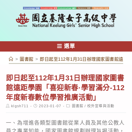
跳
轉
至
主
要
內
選單
容
>
圖書館
>
即日起至112年1月31日辦理國家圖書館遠距
即日起至112年1月31日辦理國家圖書
館遠距學園「喜迎新春·學習滿分-112
年度新春數位學習推廣活動」
Post
Post
Post
klgsh711
2023-01-07
圖書館
/
校外宣導與活動
author:
published:
category:
一、為增進各類型圖書館從業人員及其他公教人
員之專業知能，國家圖書館規劃辦理旨揭活動，