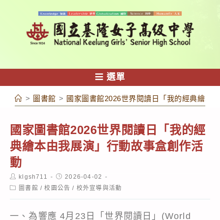
跳
轉
至
主
要
內
選單
容
>
圖書館
>
國家圖書館2026世界閱讀日「我的經典繪本
國家圖書館2026世界閱讀日「我的經
典繪本由我展演」行動故事盒創作活
動
Post
Post
klgsh711
2026-04-02
author:
published:
Post
圖書館
/
校園公告
/
校外宣導與活動
category:
一、為響應 4月23日「世界閱讀日」(World