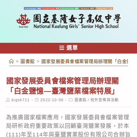
跳
轉
至
主
要
內
選單
容
>
圖書館
>
國家發展委員會檔案管理局辦理關「白金鹽憶
國家發展委員會檔案管理局辦理關
「白金鹽憶—臺灣鹽業檔案特展」
Post
Post
Post
klgsh711
2022-10-06
圖書館
/
校外宣導與活動
author:
published:
category:
為推廣國家檔案應用，國家發展委員會檔案管理
局研析政府重要政策以回顧臺灣鹽業發展，於本
(111)年至114年與臺鹽實業股份有限公司合辦旨