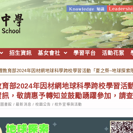
招生資訊
基女會社
學習平台
活動花絮
理教育部2024年因材網地球科學跨校學習活動「夏之祭–地球探
育部2024年因材網地球科學跨校學習活
資訊，敬請惠予轉知並鼓勵踴躍參加，請
st
圖書館
/
最新消息
/
校園公告
/
校外宣導與活動
tegory: