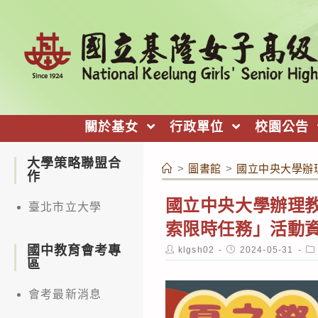
跳
轉
至
主
要
內
關於基女
行政單位
校園公告
容
大學策略聯盟合
>
圖書館
>
國立中央大學辦
作
國立中央大學辦理教
臺北市立大學
索限時任務」活動
國中教育會考專
Post
Post
Po
klgsh02
2024-05-31
author:
published:
ca
區
會考最新消息