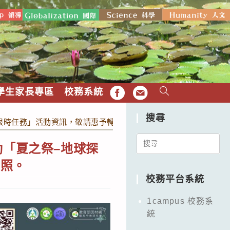
學生家長專區
校務系統
FB
EMAIL
搜尋
索限時任務」活動資訊，敬請惠予轉知並鼓勵踴躍參加，請查照。
Search
動「夏之祭–地球探
for:
查照。
校務平台系統
1campus 校務系
統