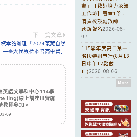
畫」【教師培力永續
工作坊】簡章1份，
請貴校鼓勵教師
踴躍報名
2026-08-
下一篇文章
07
標本館辦理「2024蒐藏自然
115學年度高二第一
—臺大昆蟲標本館高中營」
階段轉組申請(8月13
日中午12點截
止)
2026-08-06
More
英語文學科中心114學
ytelling)線上講座III實施
請教師參加。
03-09