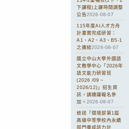
114-2重補修(1下、2
下課程)上課時間調整
公告
2026-08-07
115年度AI人才方舟
計畫需完成研習：
A1、A2、A3、B5-1
之連結
2026-08-07
國立中山大學外國語
文教學中心「2026年
語文能力研習班
(2026 /09 ~
2026/12)」招生資
訊，請踴躍報名參
加。
2026-08-07
檢送「環境部第1屆
高級中等學校內永續
部門養成培力計