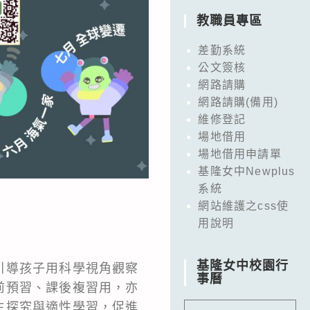
教職員專區
差勤系統
公文簽核
網路請購
網路請購(備用)
維修登記
場地借用
場地借用申請單
基隆女中Newplus
系統
網站維護之css使
用說明
基隆女中校園行
引導孩子用科學視角觀察
事曆
前預習、課後複習用，亦
主探究與適性學習，促進