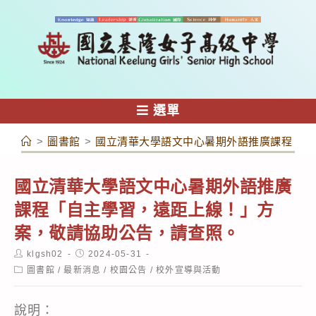
跳
轉
至
主
要
內
選單
容
>
圖書館
>
國立清華大學語文中心暑期外語推廣課程「自
國立清華大學語文中心暑期外語推廣
課程「自主學習，遠距上線！」方
案，敬請協助公告，請查照。
Post
Post
klgsh02
2024-05-31
author:
published:
Post
圖書館
/
最新消息
/
校園公告
/
校外宣導與活動
category:
說明：