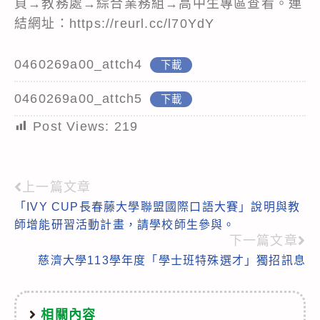
頁→教務處→綜合業務組→高中生專區查看。連
結網址：https://reurl.cc/l70YdY
0460269a00_attch4
下載
0460269a00_attch5
下載
Post Views:
219
上一篇文章
Read
「IVY CUP長春藤大學聯盟國際口語大賽」說明與教
more
師增能研習活動計畫，請學校師生參與。
articles
下一篇文章
慈濟大學113學年度「學士班特殊選才」獨招訊息
相關內容