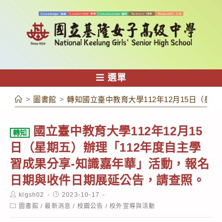
跳
轉
至
主
要
內
選單
容
>
圖書館
>
轉知國立臺中教育大學112年12月15日（
國立臺中教育大學112年12月15
轉知
日（星期五）辦理「112年度自主學
習成果分享-知識嘉年華」活動，報名
日期與收件日期展延公告，請查照。
Post
Post
klgsh02
2023-10-17
author:
published:
Post
圖書館
/
最新消息
/
校園公告
/
校外宣導與活動
category: