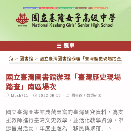
跳
轉
至
主
要
內
選單
容
>
圖書館
>
國立臺灣圖書館辦理「臺灣歷史現場踏查」南
國立臺灣圖書館辦理「臺灣歷史現場
踏查」南區場次
Post
Post
Post
klgsh711
2022-09-19
圖書館
/
教師研習
author:
published:
category:
國立臺灣圖書館典藏豐富的臺灣研究資料，為支
援教師進行臺灣文史教學，並活化教學資源，舉
辦旨揭活動，年度主題為「移民與聚落」。