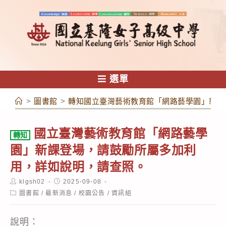
跳
轉
至
主
要
內
選單
容
>
圖書館
>
轉知國立臺灣藝術教育館「網路藝學園」新課
國立臺灣藝術教育館「網路藝學
轉知
園」新課登場，請鼓勵所屬多加利
用，詳如說明，請查照。
Post
Post
klgsh02
2025-09-08
author:
published:
Post
圖書館
/
最新消息
/
校園公告
/
資訊組
category:
說明：