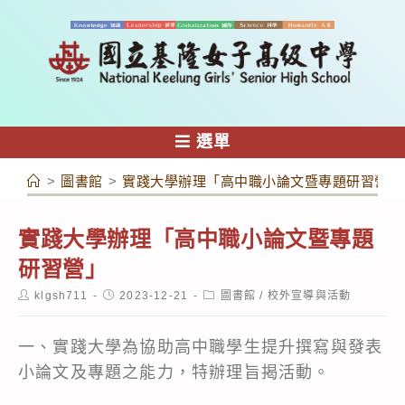
跳
轉
至
主
要
內
選單
容
>
圖書館
>
實踐大學辦理「高中職小論文暨專題研習營」
實踐大學辦理「高中職小論文暨專題
研習營」
Post
Post
Post
klgsh711
2023-12-21
圖書館
/
校外宣導與活動
author:
published:
category:
一、實踐大學為協助高中職學生提升撰寫與發表
小論文及專題之能力，特辦理旨揭活動。