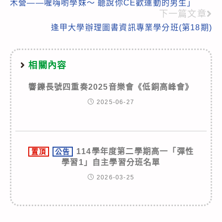
木營——喔嗨喲學妹～ 聽說你CE歡運動的男生」
articles
下一篇文章
逢甲大學辦理圖書資訊專業學分班(第18期)
相關內容
響鑠長號四重奏2025音樂會《低銅高峰會》
2025-06-27
114學年度第二學期高一「彈性
置頂
公告
學習1」自主學習分班名單
2026-03-25