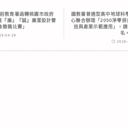
前教育署函轉桃園市政府
國教署普通型高中地球科
價值『廉』『誠』廉潔設計營
心聯合辦理「2050淨零
象徵稿比賽」
技與產業示範應用」，請
名
24-04-29
2026-