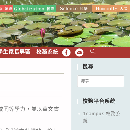
學生家長專區
校務系統
FB
EMAIL
搜尋
Search
for:
校務平台系統
或同等學力，並以華文書
1campus 校務系
統