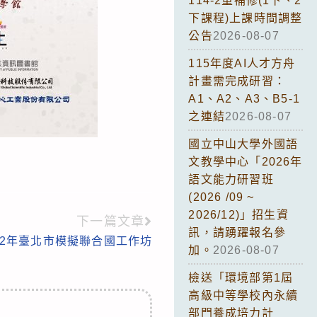
114-2重補修(1下、2
下課程)上課時間調整
公告
2026-08-07
115年度AI人才方舟
計畫需完成研習：
A1、A2、A3、B5-1
之連結
2026-08-07
國立中山大學外國語
文教學中心「2026年
語文能力研習班
(2026 /09 ~
2026/12)」招生資
下一篇文章
訊，請踴躍報名參
22年臺北市模擬聯合國工作坊
加。
2026-08-07
檢送「環境部第1屆
高級中等學校內永續
部門養成培力計