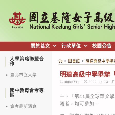
跳
轉
至
主
要
內
關於基女
行政單位
校園公告
容
大學策略聯盟合
>
圖書館
>
明道高級中學舉
作
明道高級中學舉辦「
臺北市立大學
Post
Post
P
klgsh711
2022-11-03
author:
published:
c
國中教育會考專
區
一、「第41屆全球華文
寫者，均可參加。
會考最新消息