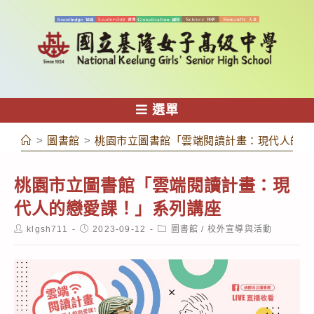
跳
轉
至
主
要
內
選單
容
>
圖書館
>
桃園市立圖書館「雲端閱讀計畫：現代人的戀
桃園市立圖書館「雲端閱讀計畫：現
代人的戀愛課！」系列講座
Post
Post
Post
klgsh711
2023-09-12
圖書館
/
校外宣導與活動
author:
published:
category: