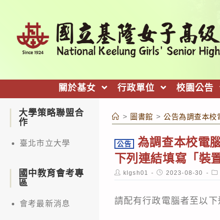
跳
轉
至
主
要
內
關於基女
行政單位
校園公告
容
大學策略聯盟合
>
圖書館
>
公告為調查本校
作
為調查本校電
臺北市立大學
公告
下列連結填寫「裝
國中教育會考專
Post
Post
Po
klgsh01
2023-08-30
author:
published:
ca
區
請配有行政電腦者至以下
會考最新消息