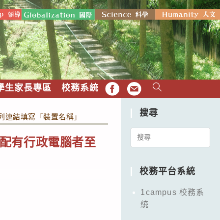
學生家長專區
校務系統
FB
EMAIL
搜尋
列連結填寫「裝置名稱」
Search
配有行政電腦者至
for:
校務平台系統
1campus 校務系
統