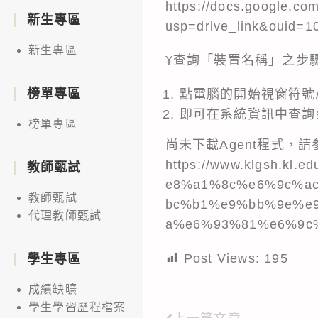
https://docs.google.c
新生專區
usp=drive_link&ouid=
新生專區
¥查詢「裝置名稱」之步
榜單專區
點電腦的開始視窗符號/
即可在系統資訊中查詢
榜單專區
尚未下載Agent程式，請
https://www.klgsh.
教師甄試
e8%a1%8c%e6%9c%a
教師甄試
bc%b1%e9%bb%9e%e
代理教師甄試
a%e6%93%81%e6%9c
Post Views:
195
學生專區
成績缺曠
學生學習歷程檔案