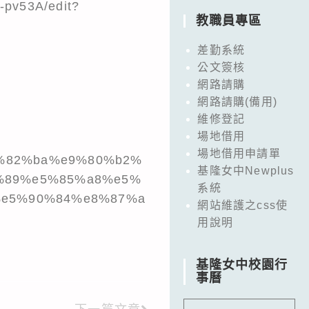
-pv53A/edit?
教職員專區
差勤系統
公文簽核
網路請購
網路請購(備用)
維修登記
場地借用
場地借用申請單
e7%82%ba%e9%80%b2%
基隆女中Newplus
%89%e5%85%a8%e5%
系統
%e5%90%84%e8%87%a
網站維護之css使
用說明
基隆女中校園行
事曆