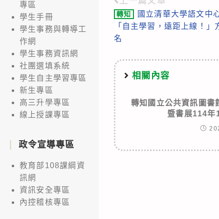
上一篇文章
Read
專區
國立清華大學語文中心
轉知
more
學生手冊
「自主學習，遠距上線！」
學生事務與轉導工
articles
名
作網
學生事務資訊網
社團選填系統
相關內容
學生自主學習專區
新生專區
高三升學專區
轉知國立公共資訊圖書
暨書展114
線上授課專區
20
政令宣導專區
教育部108課綱資
訊網
資訊安全專區
內控稽核專區