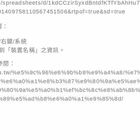
om/spreadsheets/d/1kdCCzirSyxdBntdfKTfYbAhHu7
101409758110567451506&rtpof=true&sd=true
驟：
右鍵/系統
到「裝置名稱」之資訊。
參閱：
kl.edu.tw/%e5%9c%96%e6%9b%b8%e9%a4%a8/%
c%e6%a0%a1%e8%b3%87%e9%80%9a%e5%ae
9%80%9a%e5%a0%b1%ef%bc%8c%e8%ab%8b
%89%e5%ad%b8%e6%a0%a1%e9%85%8d/