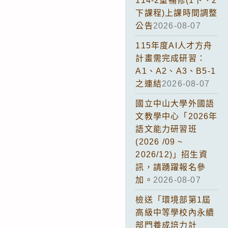
114-2重補修(1下、2
下課程)上課時間調整
公告
2026-08-07
115年度AI人才方舟
計畫需完成研習：
A1、A2、A3、B5-1
之連結
2026-08-07
國立中山大學外國語
文教學中心「2026年
語文能力研習班
(2026 /09 ~
2026/12)」招生資
訊，請踴躍報名參
加。
2026-08-07
檢送「環境部第1屆
高級中等學校內永續
部門養成培力計