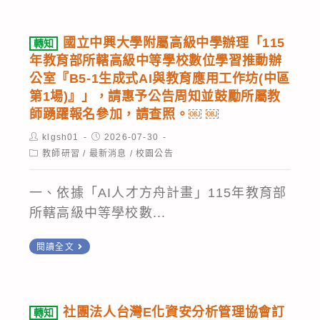
登
性
員
教
外
入
教
工
育
線
國立中興大學附屬高級中學辦理「115
轉知
學
參
部
改
年教育部所轄高級中等學校數位學習推動辦
教
加,
「教
公室『B5-1生成式AI與教育應用工作坊(中區
接
材
以
師
第1場)』」，請惠予公告周知並鼓勵所屬教
作
開
推
師踴躍報名參加，請查照。￼ ￼
數
業，
發
廣
位
Post
「本
Post
klgsh01
2026-07-30
計
author:
published:
資
教
Post
教師研習
/
最新消息
/
校園公告
校
category:
畫」
訊
學
網
之
一、依據「AI人才方舟計畫」115年教育部
安
增
頁」
「物
所轄高級中等學校數...
全
能
將
理
知
培
會
轉
暑
閱讀全文
識
訓」
中
知
假
並
規
斷
國
自
提
劃,
服
立
主
社團法人台灣E化資安分析管理協會訂
升
轉知
請
務