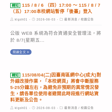
關
全
115 / 8 / 6 （四）17:00 ～ 115 / 8 / 7
轉知
教
（五）17:00本校網站暫停「後臺」登入
工
育
程
Post
Post
Post
klgsh01
2026-08-03
最新消息
/
校園公告
部
author:
published:
category:
師
委
(初
公版 WEB 系統為符合資通安全管理法，將
託
階)
於 8/7(星期五...
國
證
立
轉
閱讀全文
照
彰
知
班
115
化
(第
/
師
2
115/08/04(二)因臺南區網中心(成大)對
轉知
8
範
外線改接作業，「本校網頁」將會中斷服務
期)」
/
大
5-25分鐘左右，為避免非預期的異常情況發
推
6
學
生，請各單位使用者避開此時段進行網站資
廣
料更新及公告。
（四）
辦
教
17:00
理
Post
Post
Post
klgsh01
2026-08-03
最新消息
/
校園公告
育
author:
published:
category: