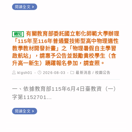
研
轉
閱讀全文
習：
知
A1、
崑
A2、
山
有關教育部委託國立彰化師範大學辦理
轉知
A3、
科
「115年至116年普通暨技術型高中物理適性
B5-
技
教學教材開發計畫」之「物理暑假自主學習
1
大
啟航站」，請惠予公告並鼓勵貴校學生（含
之
升高一新生）踴躍報名參加，請查照。
學
連
辦
Post
Post
Post
klgsh01
2026-08-03
最新消息
/
校園公告
結
author:
published:
category:
理
「115
一、依據教育部115年6月4日臺教資（一）
年
字第1152701...
iPAS
轉
閱讀全文
資
知
訊
有
安