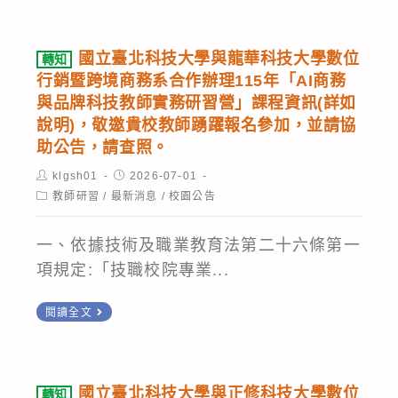
115
師
畫」
恢
年
組
公
線
復
8
公
(差)
國立臺北科技大學與龍華科技大學數位
轉知
上
正
月
告
假
行銷暨跨境商務系合作辦理115年「AI商務
課
成
常
7
與品牌科技教師實務研習營」課程資訊(詳如
登
程
績
日
說明)，敬邀貴校教師踴躍報名參加，並請協
記，
資
助公告，請查照。
登
(星
請
訊,
錄
期
Post
查
Post
klgsh01
2026-07-01
author:
published:
敬
系
Post
教師研習
/
最新消息
五)
/
校園公告
照。
category:
請
統-1Campus
舉
協
一、依據技術及職業教育法第二十六條第一
無
辦
助
項規定:「技職校院專業...
法
線
公
登
上
轉
閱讀全文
告
入
課
知
並
事
程-
國
鼓
宜
「資
立
勵
國立臺北科技大學與正修科技大學數位
轉知