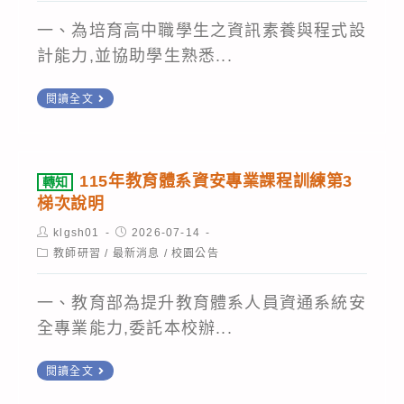
大
理
會」
式
陸
「用
一、為培育高中職學生之資訊素養與程式設
活
AI
地
GAI
計能力,並協助學生熟悉...
動
與
區、
打
資
教
轉
閱讀全文
港
造
訊，
育
知
澳）
屬
敬
應
檢
資
於
請
用
送
通
你
115年教育體系資安專業課程訓練第3
轉知
惠
工
國
梯次說明
訊
的
予
作
立
設
教
Post
Post
klgsh01
2026-07-14
公
坊
暨
author:
published:
Post
備
教師研習
/
最新消息
學
/
校園公告
告
category:
(中
南
安
軟
周
區
國
一、教育部為提升教育體系人員資通系統安
全
體
知，
第
際
全專業能力,委託本校辦...
管
與
並
1
大
理
工
鼓
轉
場)』」，
學
閱讀全文
須
具-
勵
知
請
教