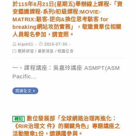
中
學
於115年8月21日(星期五)舉辦線上課程-「資
學
依
5-
興
習
安鑑識課程-系列I初級課程:MOVIE-
生
說
25
大
MATRIX:駭客-逆向&換位思考駭客 for
啟
競
明
分
breaking網站攻防實務」，敬邀貴單位相關
學
航
爭
辦
鐘
人員報名參加，請查照。
附
站」，
力,
理,
左
屬
Post
Post
klgsh01
請
2026-07-30
請
請
author:
published:
右，
Post
教師研習
/
最新消息
/
校園公告
高
惠
category:
查
查
為
級
予
照。
照。
避
一、課程講座：吳嘉玲講座 ASMPT(ASM
中
公
免
Pacific...
學
告
非
辦
並
轉
閱讀全文
預
理
鼓
知
期
「115
勵
社
的
年
貴
團
異
數位發展部「全球網路治理再進化：
轉知
教
校
法
《RIR治理文 件》的關鍵角色」專題講座之
常
育
學
人
活動簡章1份，請踴躍參與。
情