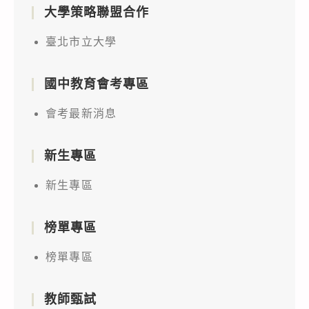
實
鼓
與
大學策略聯盟合作
設
務」,
勵
品
計
敬
並
臺北市立大學
牌
系
邀
推
科
合
貴
薦
國中教育會考專區
技
作
單
具
教
辦
會考最新消息
位
資
師
理
相
訊
實
115
關
新生專區
科
務
年
人
技
研
新生專區
「AI-
員
創
習
901
報
新
營」
國
榜單專區
名
實
課
際
參
作
榜單專區
程
認
加,
能
資
證
請
力、
訊
教師甄試
全