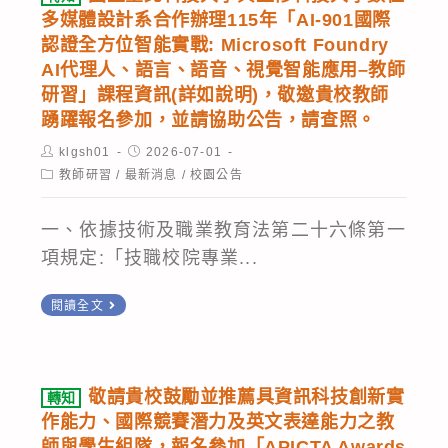
安
臺
多媒體設計系合作辦理115年「AI-901國際
學
鑑
北
認證全方位智能實戰: Microsoft Foundry
生
識
科
AI代理人、語言、語音、視覺智能應用–教師
(國
課
研習」課程資訊(詳如說明)，敬邀貴校教師
技
三
程-
踴躍報名參加，並請協助公告，請查照。
大
升
系
學
Post
Post
klgsh01
2026-07-01
高
列
author:
published:
Post
教師研習
/
最新消息
/
校園公告
與
一
category:
Ⅰ
龍
學
初
一、依據技術及職業教育法第二十六條第一
華
生)
級
項規定:「技職校院專業...
科
踴
課
技
躍
轉
程:AI
閱讀全文
大
報
知
資
學
名
國
安
數
參
立
進
敬請貴校鼓勵並推薦具資訊科技創新實
轉知
位
加,
臺
駐
作能力、國際競賽潛力及英文表達能力之教
行
請
北
師與學生組隊，報名參加「APICTA Awards