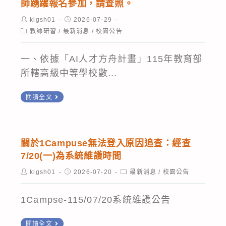
屬
師踴躍報名參加，請查照。
程
115
換
教
學
年
Post
Post
klgsh01
2026-07-29
位
author:
published:
師
習
Post
教師研習
/
最新消息
/
校園公告
度
思
category:
踴
獎
TQC
考
一、依據「AI人才方舟計畫」115年教育部
躍
勵
AI
駭
所轄高級中等學校數...
報
活
數
客
名
動
據
for
轉
閱讀全文
參
簡
分
breaking
知
加，
章
析
網
國
請
Excel
站
立
關於1Campuse無法登入原因追查：經查
查
教
攻
中
7/20(一)為系統維護時間
照。
師
防
興
￼
Post
Post
Post
klgsh01
2026-07-20
最新消息
/
校園公告
研
實
大
author:
published:
category:
￼
習
務」，
學
1Campse-115/07/20系統維護公告
會」、
敬
附
「115
邀
關
屬
閱讀全文