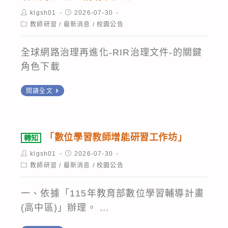
部
生
台
況
Post
Post
klgsh01
2026-07-30
所
（含
author:
published:
灣
Post
教師研習
/
最新消息
/
校園公告
發
轄
category:
升
E
生，
高
高
化
全球網路治理再進化-RIR治理文件-的關鍵
請
級
一
資
角色下載
各
中
新
安
單
等
生）
轉
閱讀全文
分
位
學
踴
知
析
使
校
數
躍
管
用
數
位
報
理
「數位學習教師增能研習工作坊」
轉知
者
位
發
名
協
Post
Post
klgsh01
2026-07-30
避
學
展
參
author:
published:
會
Post
教師研習
/
最新消息
/
校園公告
開
習
category:
部
加，
訂
此
推
「全
請
於
一、依據「115年教育部數位學習輔導計畫
時
動
球
查
115
(高中區)」辦理。 ...
段
辦
網
照。
年
進