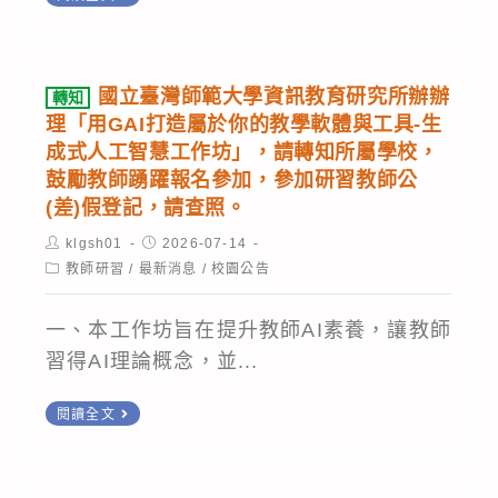
年
貴
於
高
度
單
1Campuse
級
TQC
位
無
中
國立臺灣師範大學資訊教育研究所辦辦
轉知
電
相
法
學
理「用GAI打造屬於你的教學軟體與工具-生
子
關
登
辦
成式人工智慧工作坊」，請轉知所屬學校，
商
人
入
理
鼓勵教師踴躍報名參加，參加研習教師公
務
員
(差)假登記，請查照。
原
「115
與
報
因
年
Post
Post
klgsh01
2026-07-14
AI
author:
published:
名
追
Post
教
教師研習
/
最新消息
/
校園公告
category:
應
參
查：
育
用」
加，
一、本工作坊旨在提升教師AI素養，讓教師
經
部
及
請
習得AI理論概念，並...
查
所
「115
查
7/20(一)
轄
轉
年
閱讀全文
照。
為
高
知
度
系
級
國
TQC+
統
中