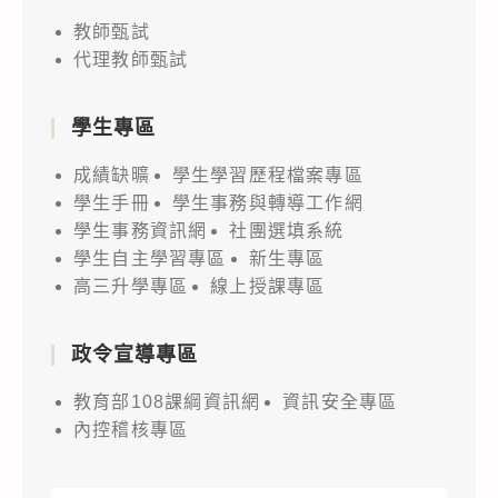
查
國
(詳
方
照。
教師甄試
際
如
位
代理教師甄試
競
說
智
賽
明)，
能
潛
學生專區
敬
實
力
邀
成績缺曠
學生學習歷程檔案專區
戰:
及
貴
學生手冊
學生事務與轉導工作網
Microsoft
英
校
學生事務資訊網
社團選填系統
Foundry
文
學生自主學習專區
新生專區
教
AI
表
高三升學專區
線上授課專區
師
代
達
踴
理
能
政令宣導專區
躍
人、
力
報
語
教育部108課綱資訊網
資訊安全專區
之
名
言、
內控稽核專區
教
參
語
師
加，
音、