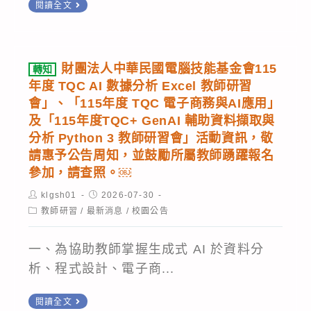
公
路
轉
閱讀全文
8
行
室
治
知
月
網
「數
『B5-
理
21
站
位
1
再
財團法人中華民國電腦技能基金會115
日
轉知
資
學
生
進
年度 TQC AI 數據分析 Excel 教師研習
(星
料
習
成
化：
會」、「115年度 TQC 電子商務與AI應用」
期
更
教
式
及「115年度TQC+ GenAI 輔助資料擷取與
《RIR
五)
新
分析 Python 3 教師研習會」活動資訊，敬
師
AI
治
舉
及
請惠予公告周知，並鼓勵所屬教師踴躍報名
增
與
理
辦
參加，請查照。￼
公
能
教
文
線
告。
Post
研
Post
klgsh01
2026-07-30
育
件》
上
author:
published:
Post
教師研習
/
最新消息
/
校園公告
習
應
的
category:
課
工
用
關
程-
一、為協助教師掌握生成式 AI 於資料分
作
工
鍵
「資
析、程式設計、電子商...
坊」
作
角
安
坊
色」
轉
鑑
閱讀全文