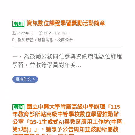
(中
專
知
識
區
題
財
課
第
講
團
程-
資訊數位課程學習獎勵活動簡章
轉知
1
座
法
系
Post
Post
klgsh01
2026-07-30
場)』」，
之
人
author:
列
published:
Post
教師研習
/
最新消息
/
校園公告
請
活
category:
中
I
惠
動
華
初
一、為鼓勵公務同仁參與資訊職能數位課程
予
簡
民
級
學習，並收錄學員對年度...
公
章
國
課
告
1
電
轉
閱讀全文
程:MOVIE-
周
份，
腦
知
MATRIX:
知
請
資
技
駭
並
踴
訊
能
客-
國立中興大學附屬高級中學辦理「115
轉知
鼓
躍
數
基
逆
年教育部所轄高級中等學校數位學習推動辦
勵
參
位
金
公室『B5-1生成式AI與教育應用工作坊(中區
向
所
與。
課
第1場)』」，請惠予公告周知並鼓勵所屬教
會
&