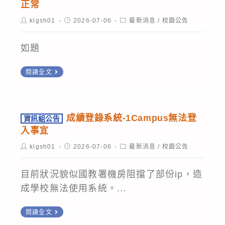
法
校，
正常
梯
名
心
人
鼓
Post
次
Post
Post
klgsh01
2026-07-06
最新消息
/
校園公告
參
辦
台
author:
published:
category:
勵
說
加，
理
灣
教
如題
明
請
「青
E
師
查
少
化
資
踴
閱讀全文
照。
年
資
訊
躍
AI
安
組
報
程
分
公
名
成績登錄系統-1Campus無法登
資訊組公告
式
析
告
參
入事宜
設
成
管
加，
Post
Post
Post
klgsh01
2026-07-06
最新消息
/
校園公告
計
績
理
author:
published:
category:
參
先
登
協
加
目前狀況貌似國教署機房阻擋了部份ip，造
修
錄
會
研
成學校無法使用系統。...
推
系
訂
習
廣
統-1Campus
於
資
教
閱讀全文
計
已
訊