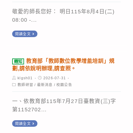
～
「115
課
115
年
敬愛的師長您好： 明日115年8月4日(二)
程,
/
至
08:00 -...
惠
8
116
請
轉
閱讀全文
/
年
予
知
7
普
以
115/08/04(二)
（五）
通
公
因
17:00
暨
教育部「教師數位教學增能培訓」規
轉知
告
臺
劃,請依說明辦理,請查照。
本
技
並
南
校
術
Post
Post
klgsh01
2026-07-31
請
區
author:
published:
Post
網
教師研習
/
最新消息
型
/
校園公告
踊
category:
網
站
高
躍
中
一、依教育部115年7月27日臺教資(三)字
暫
中
推
心
第1152702...
停
物
薦
(成
「後
理
學
轉
大)
閱讀全文
臺」
適
生、
知
對