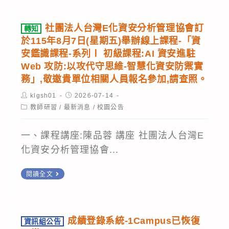
知
生
所
115
惠
育
成
屬
年
予
學
社團法人台灣E化資安分析管理協會訂
轉知
式
教
教
公
院
於115年8月7日(星期五)舉辦線上課程-「資
人
師
育
告
安鑑識課程-系列Ⅰ 初級課程:AI 資安進駐
USR
工
踴
體
Web 攻防:以攻代守思維-智慧化資安防禦實
周
計
智
躍
務」,敬邀貴單位相關人員報名參加,請查照。
系
知
畫
慧
報
資
並
Post
–
Post
klgsh01
2026-07-14
工
author:
published:
名
安
Post
教師研習
/
最新消息
/
校園公告
鼓
人
category:
作
參
專
勵
工
坊」，
加，
一、課程講座:陳品蓉 講座 社團法人台灣E
業
所
智
請
請
化資安分析管理協會...
課
屬
慧
轉
查
程
教
應
轉
知
閱讀全文
照。
訓
師
用
知
所
￼
練
踴
研
社
屬
第
躍
發
團
學
成績登錄系統-1Campus已恢復
資訊組公告
3
報
中