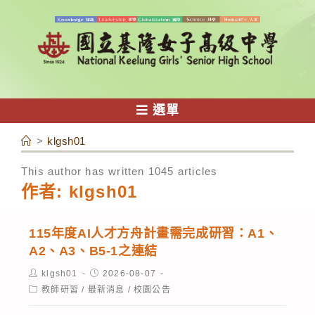
跳
轉
至
主
要
內
選單
容
>
klgsh01
This author has written 1045 articles
作者:
klgsh01
115年度AI人才方舟計畫需完成研習：A1、
A2、A3、B5-1之連結
Post
Post
klgsh01
2026-08-07
author:
published:
Post
教師研習
/
最新消息
/
校園公告
category: