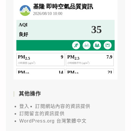
與
並
視
學
請
覺
生
協
智
組
助
能
隊，
公
應
報
告，
用
名
請
–
參
查
教
加
照。
師
「APICTA
研
Awards
習」
2026
其他操作
課
臺
程
登入
訂閱網站內容的資訊提供
灣
資
訂閱留言的資訊提供
代
訊
WordPress.org 台灣繁體中文
表
(詳