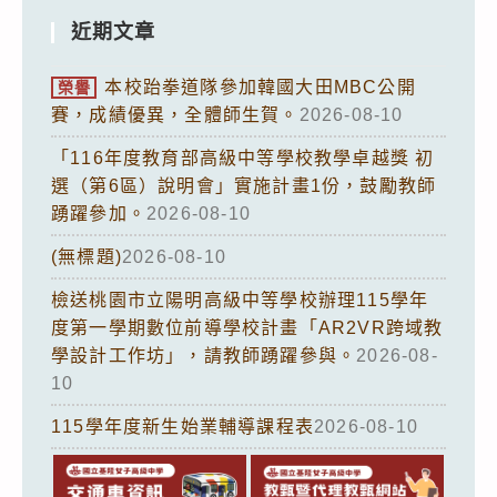
賽。
近期文章
相
關
本校跆拳道隊參加韓國大田MBC公開
榮譽
報
賽，成績優異，全體師生賀。
2026-08-10
名
資
「116年度教育部高級中等學校教學卓越獎 初
選（第6區）說明會」實施計畫1份，鼓勵教師
訊
踴躍參加。
2026-08-10
詳
如
(無標題)
2026-08-10
附
檢送桃園市立陽明高級中等學校辦理115學年
件，
度第一學期數位前導學校計畫「AR2VR跨域教
請
學設計工作坊」，請教師踴躍參與。
2026-08-
於
10
115
115學年度新生始業輔導課程表
2026-08-10
年
8