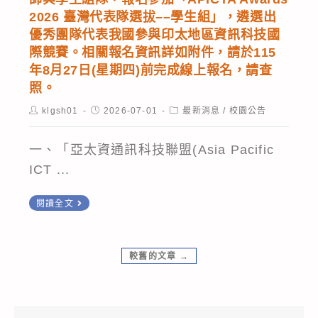
Web
銷
查
科
2026 臺灣代表隊選拔––學生組」，遴選出
攻
暨
優秀團隊代表我國參與印太地區資訊科技國
照。
技
防:
跨
際競賽。相關報名資訊詳如附件，請於115
大
以
境
年8月27日(星期四)前完成線上報名，請查
學
攻
商
照。
與
代
務
Post
Post
Post
klgsh01
2026-07-01
最新消息
/
校園公告
正
守
author:
published:
category:
系
修
思
合
一、「亞太資通訊科技聯盟(Asia Pacific
科
維-
作
ICT ...
技
智
辦
大
慧
轉
閱讀全文
理
學
化
知
115
數
資
敬
年
位
安
較舊的文章
→
請
「AI
多
防
貴
商
媒
禦
校
務
體