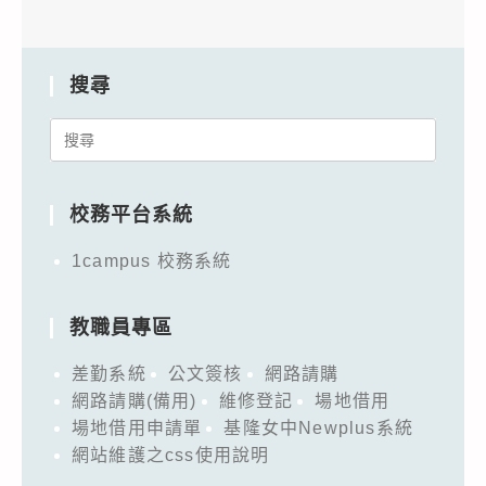
隊
如
選
說
拔
明)，
搜尋
–
敬
–
Search
邀
學
for:
貴
生
校
校務平台系統
組」，
教
遴
1campus 校務系統
師
選
踴
出
躍
教職員專區
優
報
秀
差勤系統
公文簽核
網路請購
名
團
網路請購(備用)
維修登記
場地借用
參
隊
場地借用申請單
基隆女中Newplus系統
加，
網站維護之css使用說明
代
並