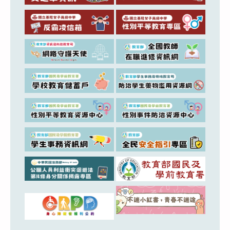
月
27
日
(星
期
四)
前
完
成
線
上
報
名，
請
查
照。