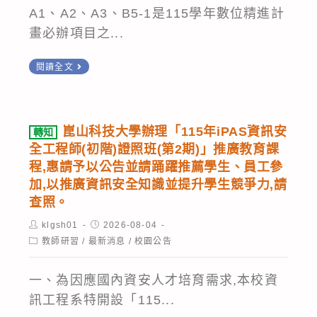
A1、A2、A3、B5-1是115學年數位精進計
畫必辦項目之...
115
閱讀全文
年
度
AI
崑山科技大學辦理「115年iPAS資訊安
轉知
人
全工程師(初階)證照班(第2期)」推廣教育課
才
程,惠請予以公告並請踊躍推薦學生、員工參
方
加,以推廣資訊安全知識並提升學生競爭力,請
查照。
舟
計
Post
Post
klgsh01
2026-08-04
author:
published:
畫
Post
教師研習
/
最新消息
/
校園公告
category:
需
一、為因應國內資安人才培育需求,本校資
完
訊工程系特開設「115...
成