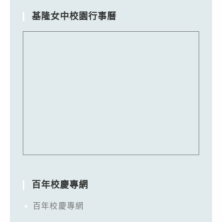
表
請
我
基隆女中校園行事曆
協
國
助
參
公
與
告，
印
請
太
查
地
照。
區
資
訊
科
技
國
百年校慶專網
際
百年校慶專網
競