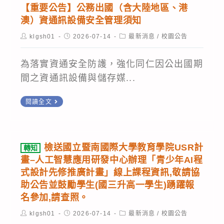
立
GenAI
【重要公告】公務出國（含大陸地區、港
維
等
臺
輔
澳）資通訊設備安全管理須知
護
學
灣
助
Post
時
Post
Post
klgsh01
校
2026-07-14
最新消息
/
校園公告
師
author:
published:
category:
資
間
數
範
料
為落實資通安全防護，強化同仁因公出國期
位
大
擷
間之資通訊設備與儲存媒...
學
學
取
習
【重
資
與
閱讀全文
推
要
訊
分
動
公
教
析
辦
告】
育
Python
檢送國立暨南國際大學教育學院USR計
轉知
公
公
研
3
畫–人工智慧應用研發中心辦理「青少年AI程
室
務
究
式設計先修推廣計畫」線上課程資訊,敬請協
教
『B5-
出
所
助公告並鼓勵學生(國三升高一學生)踴躍報
師
1
名參加,請查照。
國
辦
研
生
（含
辦
Post
Post
Post
klgsh01
習
2026-07-14
最新消息
/
校園公告
成
author:
published:
category: