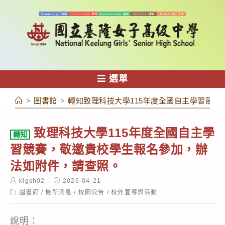
跳
轉
至
主
要
內
選單
容
>
圖書館
>
轉知致理科技大學115年度全國自主學習競
致理科技大學115年度全國自主學
轉知
習競賽，敬邀貴校學生報名參加，辦
法如附件，請查照。
Post
Post
klgsh02
2026-04-21
author:
published:
Post
圖書館
/
最新消息
/
校園公告
/
校外宣導與活動
category:
說明：