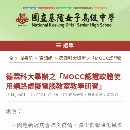
跳
轉
至
主
要
內
選單
容
>
圖書館
>
資訊組
>
德霖科大舉辦之「MOCC認證軟體
德霖科大舉辦之「MOCC認證軟體使
用網路虛擬電腦教室教學研習」
Post
Post
Post
klgsh01
2021-10-19
教師研習
/
最新消息
/
資訊組
author:
published:
category:
說明：
一、因應新冠病毒肺炎疫情，減少群聚降低感染