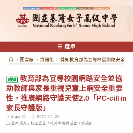
跳
轉
至
主
要
內
選單
容
>
圖書館
>
資訊組
>
轉知教育部為宣導校園網路安全並協助
教育部為宣導校園網路安全並協
轉知
助教師與家長重視兒童上網安全重要
性，推廣網路守護天使2.0「PC-cillin
家長守護版」
Post
Post
klgsh01
2022-01-25
author:
published:
Post
最新消息
/
校園公告
/
校外宣導與活動
/
資訊組
category: