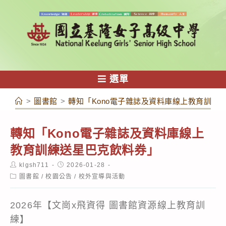
跳
轉
至
主
要
內
選單
容
>
圖書館
>
轉知「Kono電子雜誌及資料庫線上教育訓練
轉知「Kono電子雜誌及資料庫線上
教育訓練送星巴克飲料券」
Post
Post
klgsh711
2026-01-28
author:
published:
Post
圖書館
/
校園公告
/
校外宣導與活動
category:
2026年【文崗x飛資得 圖書館資源線上教育訓
練】