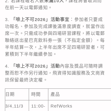
2. 若課程報名人數
未滿10人
，課程將會取消而
在前一天以電郵通知。
3.
「啡上不可2026」活動事宜
：參加者只要成
功報名、參加及完成課後滿意度調查，就當作出
席一次。只需成功參與四場研習課程，將以電郵
聯絡送出星巴克飲料劵一張（不指定金額）。每
半年結算一次，上半年出席不足四場研習者，可
累積到下半年繼續參加。
4.
「啡上不可2026」活動
內容及獎品可隨時調
整而恕不作另行通知，飛資得知識服務及文崗資
訊保留最終決定權。
日期
時間
產品
3/4,11/3
11:00-
RefWorks