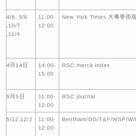
4/8, 5/6
11:00-
New York Times 大專學術
,10/7
12:00
,11/4
4月14日
14:00-
RSC merck index
15:00
5月5日
11:00-
RSC journal
12:00
5/12,12/2
11:00-
Bentham/DG/T&F/WSP/Wi
12:00