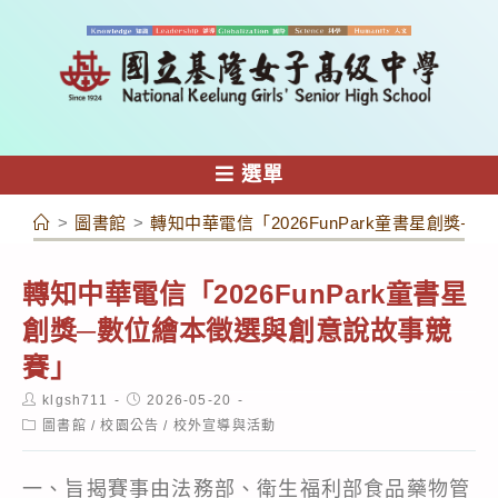
跳
轉
至
主
要
內
選單
容
>
圖書館
>
轉知中華電信「2026FunPark童書星創獎
轉知中華電信「2026FunPark童書星
創獎─數位繪本徵選與創意說故事競
賽」
Post
Post
klgsh711
2026-05-20
author:
published:
Post
圖書館
/
校園公告
/
校外宣導與活動
category:
一、旨揭賽事由法務部、衛生福利部食品藥物管