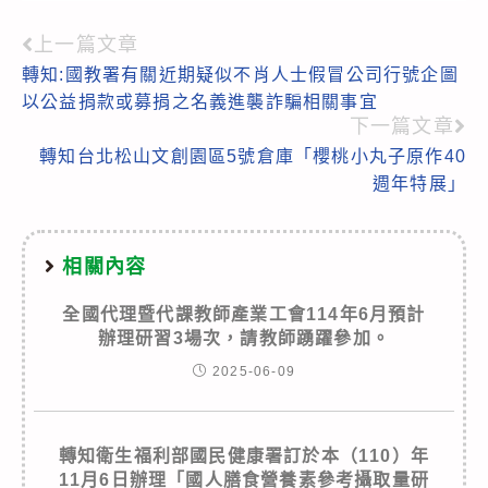
上一篇文章
Read
轉知:國教署有關近期疑似不肖人士假冒公司行號企圖
more
以公益捐款或募捐之名義進襲詐騙相關事宜
articles
下一篇文章
轉知台北松山文創園區5號倉庫「櫻桃小丸子原作40
週年特展」
相關內容
全國代理暨代課教師產業工會114年6月預計
辦理研習3場次，請教師踴躍參加。
2025-06-09
轉知衛生福利部國民健康署訂於本（110）年
11月6日辦理「國人膳食營養素參考攝取量研