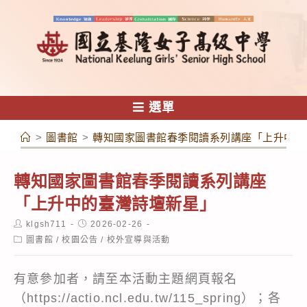
跳
轉
至
主
要
內
選單
容
>
圖書館
>
轉知國家圖書館春季閱讀系列講座「上升中的
轉知國家圖書館春季閱讀系列講座
「上升中的臺灣詩壇新星」
Post
Post
klgsh711
2026-02-26
author:
published:
Post
圖書館
/
校園公告
/
校外宣導與活動
category:
有意參加者，請至本活動主題網頁報名
（https://actio.ncl.edu.tw/115_spring）；各