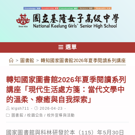
跳
轉
至
主
要
內
選單
容
>
圖書館
>
轉知國家圖書館2026年夏季閱讀系列講座「
轉知國家圖書館2026年夏季閱讀系列
講座「現代生活處方箋：當代文學中
的溫柔、療癒與自我探索」
Post
Post
klgsh711
2026-04-23
author:
published:
Post
圖書館
/
校園公告
/
校外宣導與活動
category:
國家圖書館與科林研發於本（115）年5月30日