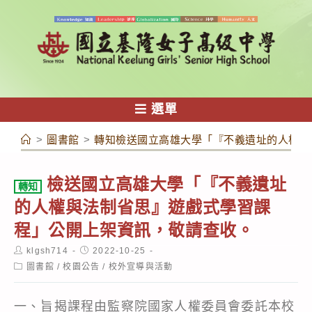
跳
轉
至
主
要
內
選單
容
>
圖書館
>
轉知檢送國立高雄大學「『不義遺址的人權與
檢送國立高雄大學「『不義遺址
轉知
的人權與法制省思』遊戲式學習課
程」公開上架資訊，敬請查收。
Post
Post
klgsh714
2022-10-25
author:
published:
Post
圖書館
/
校園公告
/
校外宣導與活動
category:
一、旨揭課程由監察院國家人權委員會委託本校