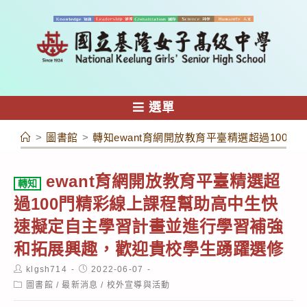
跳
轉
至
主
要
內
選單
容
>
圖書館
>
轉知ewant育網開放教育平臺精選超過10
ewant育網開放教育平臺精選超
轉知
過100門精彩線上課程幫助高中生快
速擬定自主學習計畫並進行學習補強
和拓展興趣，歡迎貴校學生踴躍選修
Post
Post
klgsh714
2022-06-07
author:
published:
Post
圖書館
/
最新消息
/
校外宣導與活動
category: