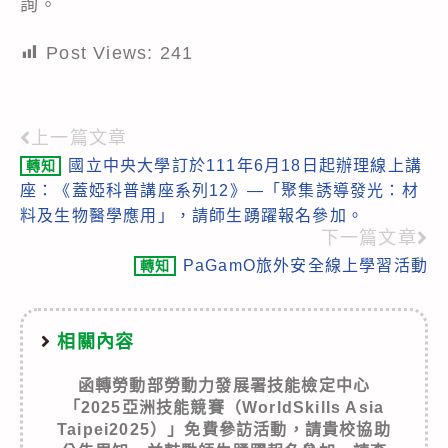
詢。
Post Views:
241
上一篇文章
Read
國立中央大學訂於111年6月18日起辦理線上講
轉知
more
座：《蓋婭科普講座系列12》—「聚集誘導發光：材
articles
料及生物醫學應用」，請師生踴躍報名參加。
下一篇文章
PaGamO旅外安全線上學習活動
轉知
相關內容
函轉勞動部勞動力發展署技能檢定中心
「2025亞洲技能競賽（WorldSkills Asia
Taipei2025）」免費參訪活動，請貴校協助