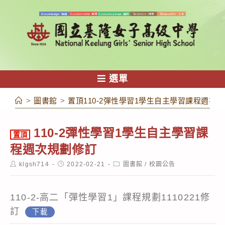
跳
轉
至
主
要
內
選單
容
>
圖書館
>
置頂110-2彈性學習1學生自主學習課程週次
110-2彈性學習1學生自主學習課
置頂
程週次規劃修訂
Post
Post
Post
klgsh714
2022-02-21
圖書館
/
校園公告
author:
published:
category:
110-2-高二「彈性學習1」課程規劃1110221修
訂
下載