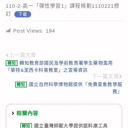
110-2-高一「彈性學習1」課程規劃1110221修
訂
下載
Post Views:
194
上一篇文章
Read
轉知教育部國民及學前教育署學生藥物濫用
轉知
more
「華特&潔西卡科普教室」之宣導資訊
articles
下一篇文章
國立自然科學博物館提供「免費星象教學服
轉知
務」
相關內容
國立臺灣師範大學提供語料庫工具
轉知