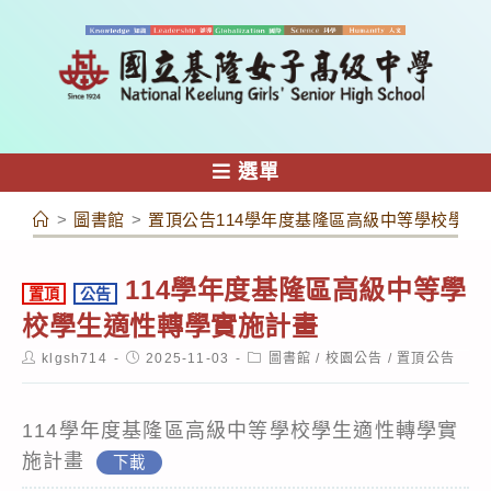
跳
轉
至
主
要
內
選單
容
>
圖書館
>
置頂公告114學年度基隆區高級中等學校學生
114學年度基隆區高級中等學
置頂
公告
校學生適性轉學實施計畫
Post
Post
Post
klgsh714
2025-11-03
圖書館
/
校園公告
/
置頂公告
author:
published:
category:
114學年度基隆區高級中等學校學生適性轉學實
施計畫
下載