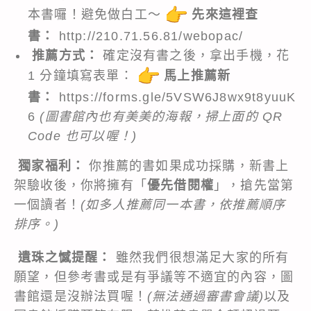
本書囉！避免做白工～
先來這裡查
書：
http://210.71.56.81/webopac/
推薦方式：
確定沒有書之後，拿出手機，花
1 分鐘填寫表單：
馬上推薦新
書：
https://forms.gle/5VSW6J8wx9t8yuuK
6
(圖書館內也有美美的海報，掃上面的 QR
Code 也可以喔！)
獨家福利：
你推薦的書如果成功採購，新書上
架驗收後，你將擁有「
優先借閱權
」，搶先當第
一個讀者！
(如多人推薦同一本書，依推薦順序
排序。)
遺珠之憾提醒：
雖然我們很想滿足大家的所有
願望，但參考書或是有爭議等不適宜的內容，圖
書館還是沒辦法買喔！
(無法通過審書會議)
以及