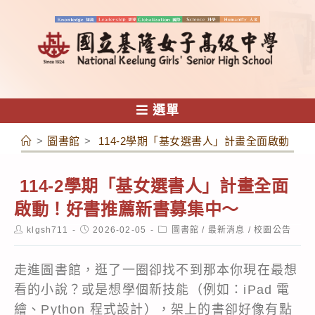
跳
轉
至
主
要
內
選單
容
>
圖書館
>
114-2學期「基女選書人」計畫全面啟動！
114-2學期「基女選書人」計畫全面
啟動！好書推薦新書募集中～
Post
Post
Post
klgsh711
2026-02-05
圖書館
/
最新消息
/
校園公告
author:
published:
category:
走進圖書館，逛了一圈卻找不到那本你現在最想
看的小說？或是想學個新技能（例如：iPad 電
繪、Python 程式設計），架上的書卻好像有點