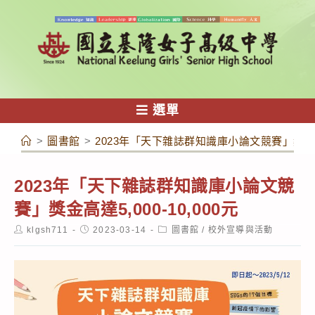
跳
轉
至
主
要
內
選單
容
>
圖書館
>
2023年「天下雜誌群知識庫小論文競賽」獎金高達5
2023年「天下雜誌群知識庫小論文競
賽」獎金高達5,000-10,000元
Post
Post
Post
klgsh711
2023-03-14
圖書館
/
校外宣導與活動
author:
published:
category: