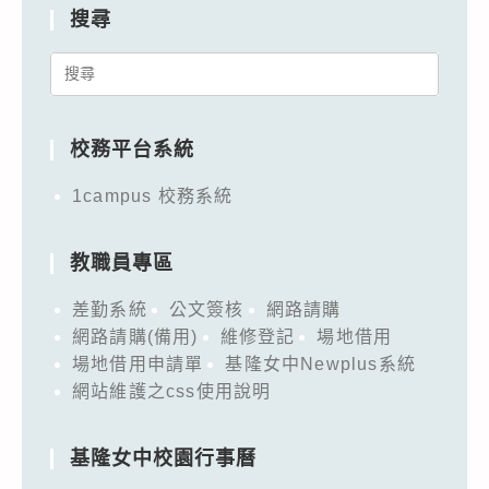
搜尋
Search
for:
校務平台系統
1campus 校務系統
教職員專區
差勤系統
公文簽核
網路請購
網路請購(備用)
維修登記
場地借用
場地借用申請單
基隆女中Newplus系統
網站維護之css使用說明
基隆女中校園行事曆