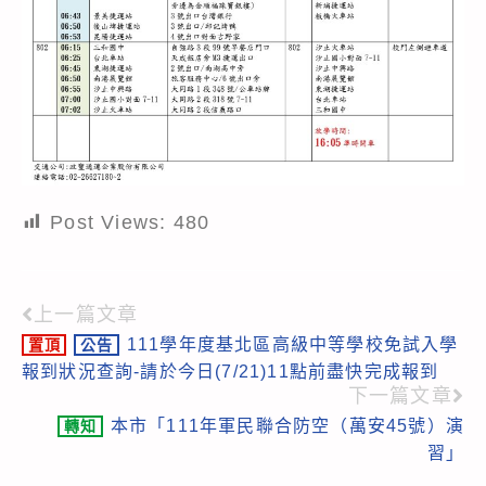
Post Views:
480
上一篇文章
Read
111學年度基北區高級中等學校免試入學
置頂
公告
more
報到狀況查詢-請於今日(7/21)11點前盡快完成報到
articles
下一篇文章
本市「111年軍民聯合防空（萬安45號）演
轉知
習」