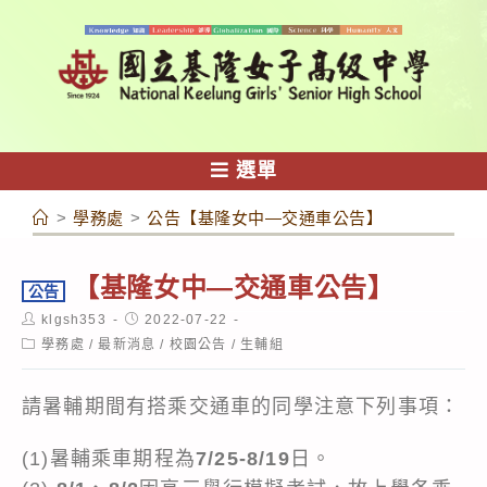
跳
轉
至
主
要
內
選單
容
>
學務處
>
公告【基隆女中—交通車公告】
【基隆女中—交通車公告】
公告
Post
Post
klgsh353
2022-07-22
author:
published:
Post
學務處
/
最新消息
/
校園公告
/
生輔組
category:
請暑輔期間有搭乘交通車的同學注意下列事項：
(1)暑輔乘車期程為
7/25-8/19
日。